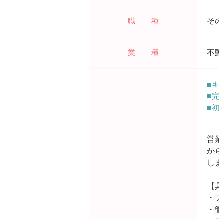
職 種
そ
業 種
不
■
■
■
営
か
し
【
・
・