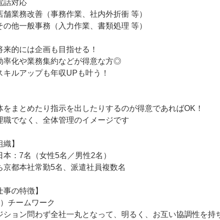
電話対応
店舗業務改善（事務作業、社内外折衝 等）
その他一般事務（入力作業、書類処理 等）
将来的には企画も目指せる！
効率化や業務集約などが得意な方◎
スキルアップも年収UPも叶う！
1
体をまとめたり指示を出したりするのが得意であればOK！
理職でなく、全体管理のイメージです
組織】
日本：7名（女性5名／男性2名）
ち京都本社常勤5名、派遣社員複数名
仕事の特徴】
1）チームワーク
ジション問わず全社一丸となって、明るく、お互い協調性を持