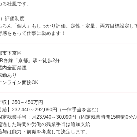
める社風です。
2）評価制度
ちろん「個人」もしっかり評価。定性・定量、両方目標設定し
得感をもって仕事に励めます！
都市下京区
JR各線「京都」駅～徒歩2分
屋内全面禁煙
転勤あり
オンライン面接OK
年収】350～450万円
給】232,440～292,090円（一律手当を含む）
固定残業手当：月23,940～30,090円（固定残業時間15時間0分/
超過した時間外労働の残業手当は追加支給
給与は能力・前職を考慮して決定します。