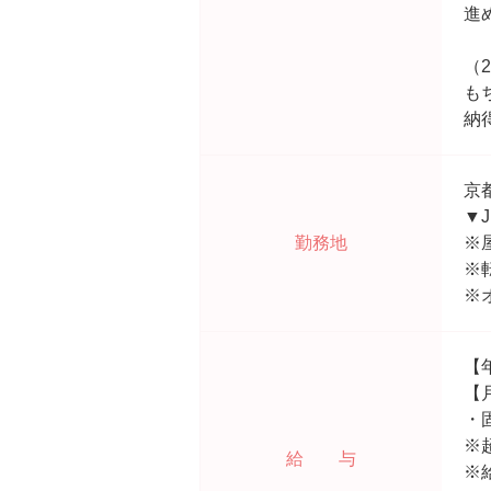
進
（
も
納
京
▼
勤務地
※
※
※
【
【月
・
※
給 与
※