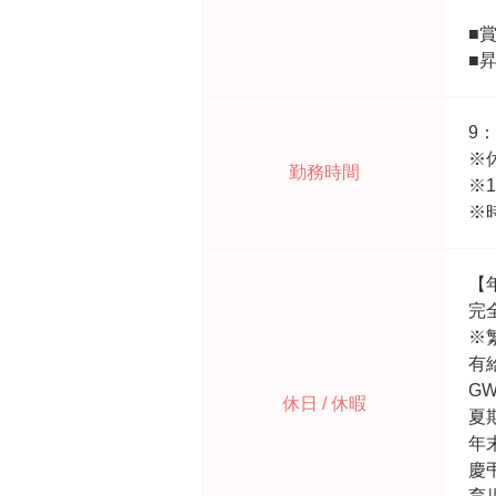
■
■
9
※
勤務時間
※
※
【
完
※
有
G
休日 / 休暇
夏
年
慶