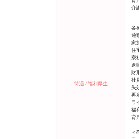
育
介
各
通
家
住
寮
退
財
社
待遇 / 福利厚生
失
再
ラ
福
育
＜