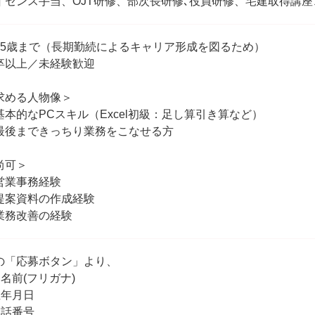
イセンス手当、OJT研修、部次長研修､役員研修、宅建取得講座
35歳まで（長期勤続によるキャリア形成を図るため）
卒以上／未経験歓迎
求める人物像＞
基本的なPCスキル（Excel初級：足し算引き算など）
最後まできっちり業務をこなせる方
尚可＞
営業事務経験
提案資料の作成経験
業務改善の経験
の「応募ボタン」より、
お名前(フリガナ)
生年月日
電話番号