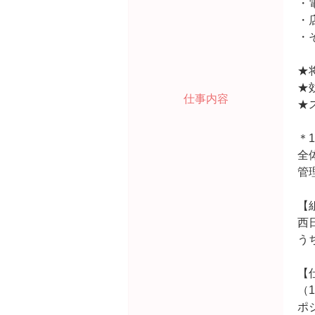
・
・
・
★
★
仕事内容
★
＊
全
管
【
西
う
【
（
ポ