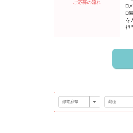
ご応募の流れ
□
□
を
担