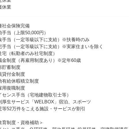
児休業
護休業
種社会保険完備
勤手当（上限50,000円）
族手当（一定等級以下に支給）※扶養時のみ
宅手当（一定等級以下に支給）※実家住まいを除く
社宅（転勤者のみ社宅制度）
職金制度（再雇用制度あり）※定年60歳
形貯蓄制度
員貸付金制度
効有給休暇積立制度
雇用復職制度
イセンス手当（宅地建物取引士等）
利厚生サービス「WELBOX」宿泊、スポーツ
児等52万件をこえる施設・サービスが割引
教育制度・資格補助＞