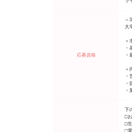
ラ
～
大
＜
・
応募資格
・
＜
・
・
・
下
□
□
□