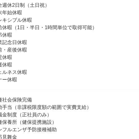
全週休2日制（土日祝）
末年始休暇
レキシブル休暇
給休暇（1日・半日・1時間単位で取得可能）
弔休暇
業記念日休暇
前・産後休暇
児休暇
護休暇
ェルネス休暇
ナー休暇
種社会保険完備
勤手当（非課税限度額の範囲で実費支給）
職金制度（正社員のみ）
種保養所（健保提携施設）
ンフルエンザ予防接種補助
弔見舞金