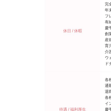
完
年
フ
有
慶
休日 / 休暇
創
産
育
介
ウ
ド
各
通
退
各
イ
待遇 / 福利厚生
慶