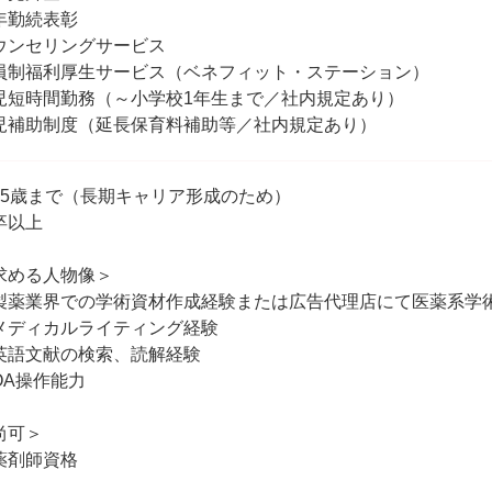
年勤続表彰
ウンセリングサービス
員制福利厚生サービス（ベネフィット・ステーション）
児短時間勤務（～小学校1年生まで／社内規定あり）
児補助制度（延長保育料補助等／社内規定あり）
35歳まで（長期キャリア形成のため）
卒以上
求める人物像＞
製薬業界での学術資材作成経験または広告代理店にて医薬系学
メディカルライティング経験
英語文献の検索、読解経験
OA操作能力
尚可＞
薬剤師資格