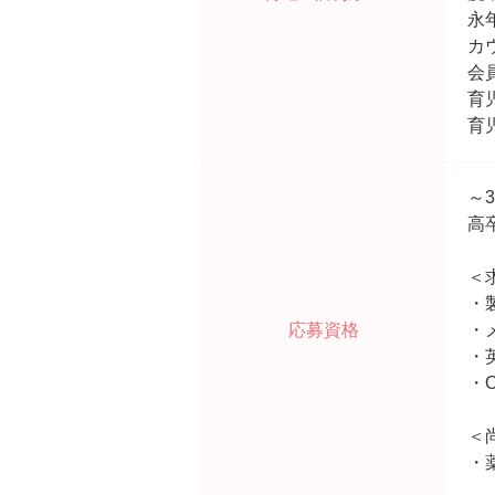
永
カ
会
育
育
～
高
＜
・
応募資格
・
・
・
＜
・