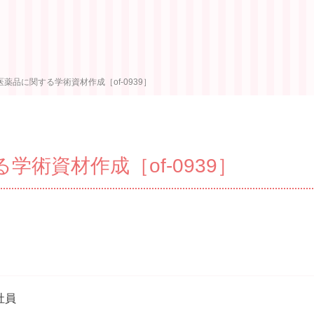
薬品に関する学術資材作成［of-0939］
術資材作成［of-0939］
社員