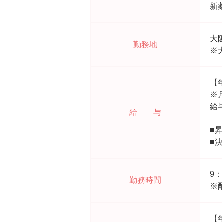
新
大
勤務地
※
【
※
給
給 与
■
■
9
勤務時間
※
【