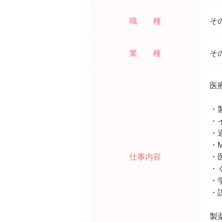
職 種
そ
業 種
そ
医
・
・
・
・
仕事内容
・
・
・
・
製