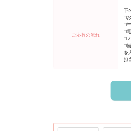
下
□
□
□
ご応募の流れ
□
□
を
担