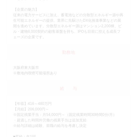
【企業の魅力】
従来の電力サービスに加え、蓄電池などの分散型エネルギー源や再
生可能エネルギーの提供、業界に先駆けたDX化推進事業などの展
開を進めています。分散型エネルギー源はマンション2,200棟、ビ
ル・建物8,000契約の顧客基盤を持ち、IPOも目前に控える成長フ
ェーズの企業です。
勤務地
大阪府東大阪市
※敷地内喫煙可能場所あり
給 与
【年収】416～480万円
【月給】206,000円～
※固定残業手当：月54,000円～（固定残業時間30時間0分/月）
・超過した時間外労働の残業手当は追加支給
※給与詳細は経験、前職の給与を考慮し決定
■昇給：年1回