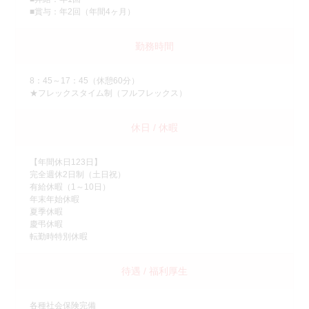
■賞与：年2回（年間4ヶ月）
勤務時間
8：45～17：45（休憩60分）
★フレックスタイム制（フルフレックス）
休日 / 休暇
【年間休日123日】
完全週休2日制（土日祝）
有給休暇（1～10日）
年末年始休暇
夏季休暇
慶弔休暇
転勤時特別休暇
待遇 / 福利厚生
各種社会保険完備