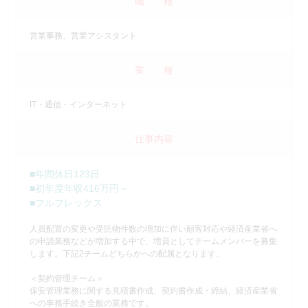
職 種
営業事務、営業アシスタント
業 種
IT・通信・インターネット
仕事内容
■年間休日123日
■初年度年収416万円～
■フルフレックス
人員配置の変更や受託物件数の増加に伴い顧客対応や経済産業省へ
の申請業務などが増加する中で、増員としてチームメンバーを募集
します。下記2チームどちらかへの配属となります。
＜契約管理チーム＞
保安管理業務に関する見積書作成、契約書作成・締結、経済産業省
への事務手続き全般の業務です。