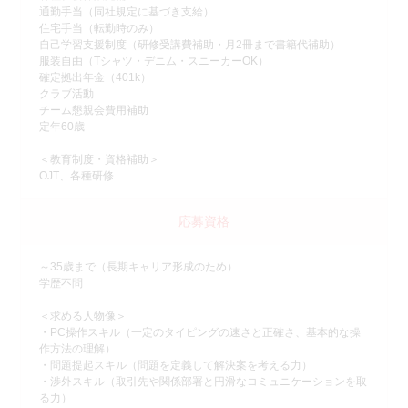
通勤手当（同社規定に基づき支給）
住宅手当（転勤時のみ）
自己学習支援制度（研修受講費補助・月2冊まで書籍代補助）
服装自由（Tシャツ・デニム・スニーカーOK）
確定拠出年金（401k）
クラブ活動
チーム懇親会費用補助
定年60歳
＜教育制度・資格補助＞
OJT、各種研修
応募資格
～35歳まで（長期キャリア形成のため）
学歴不問
＜求める人物像＞
・PC操作スキル（一定のタイピングの速さと正確さ、基本的な操
作方法の理解）
・問題提起スキル（問題を定義して解決案を考える力）
・渉外スキル（取引先や関係部署と円滑なコミュニケーションを取
る力）