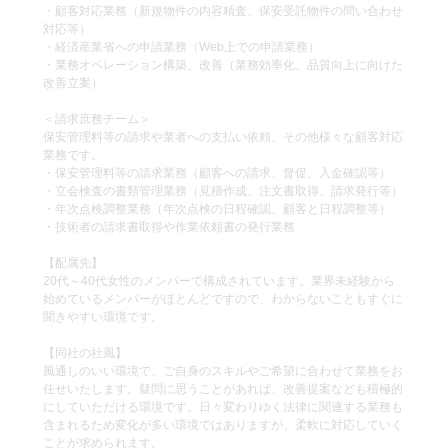
・顧客対応業務（新規物件の内容精査、保安受託物件の問い合わせ
対応等）
・経済産業省への申請業務（Web上での申請業務）
・業務オペレーション構築、改善（業務効率化、品質向上に向けた
改善立案）
＜請求庶務チーム＞
保安管理料等の請求や業者への支払い依頼、その他様々な顧客対応
業務です。
・保安管理料等の請求業務（顧客への請求、督促、入金確認等）
・立会検査の書類管理業務（見積作成、注文書取得、請求発行等）
・年次点検調整業務（年次点検の日程確認、顧客と日程調整等）
・技術者の請求書取得や作業依頼書の発行業務
【配属先】
20代～40代女性のメンバーで構成されています。業界未経験から
始めているメンバーがほとんどですので、わからないこともすぐに
聞きやすい環境です。
【同社の社風】
風通しのいい環境で、ご自身のスキルやご希望に合わせて業務をお
任せいたします。疑問に思うことがあれば、改善提案なども積極的
にしていただける環境です。日々変わりゆく法律に関連する業務も
含まれるため変化が多い環境ではありますが、柔軟に対応していく
ことが求められます。