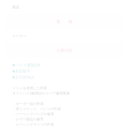
製造
業 種
メーカー
仕事内容
■バイク通勤OK
■未経験可
■土日祝休み
ミシンを使用した作業
オートバイ2輪用品のリペア修理業務
・オーダー品の作成
・革ジャケット、パンツの作成
・ツーリングバッグの修理
・レザー製品の修理
・レーシングスーツの作成