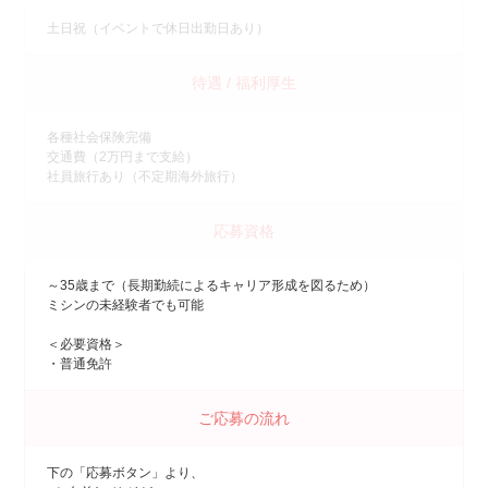
土日祝（イベントで休日出勤日あり）
待遇 / 福利厚生
各種社会保険完備
交通費（2万円まで支給）
社員旅行あり（不定期海外旅行）
応募資格
～35歳まで（長期勤続によるキャリア形成を図るため）
ミシンの未経験者でも可能
＜必要資格＞
・普通免許
ご応募の流れ
下の「応募ボタン」より、