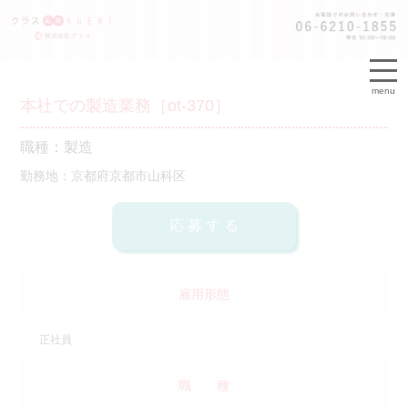
menu
本社での製造業務［ot-370］
職種：製造
勤務地：京都府京都市山科区
雇用形態
正社員
職 種