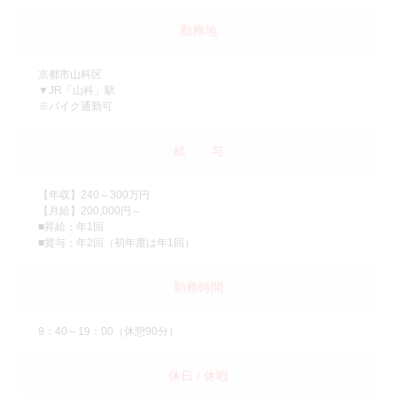
勤務地
京都市山科区
▼JR「山科」駅
※バイク通勤可
給 与
【年収】240～300万円
【月給】200,000円～
■昇給：年1回
■賞与：年2回（初年度は年1回）
勤務時間
9：40～19：00（休憩90分）
休日 / 休暇