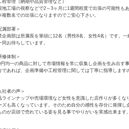
工程管理（納期や品質管理など）
現地工場の視察などで2～3ヶ月に1週間程度で出張の可能性も
本複数名での出張になりますのでご安心下さい。
配属部署＞
業企画部は所属長を筆頭に12名（男性8名、女性4名）です。
一同お待ちしています。
研修体制＞
00円均一の商品に対して市場情報を常に収集し企画を生み出す
方であれば、企画準備や工程管理に関しては丁寧に指導します
。
入社者の声＞
品ラインナップや売場環境など女性を意識した店作りが多くな
ーズも高くなっています。そのため自分の感性を存分に発揮し
ものが店頭で売れている姿を見る事でやりがいを実感出来ます