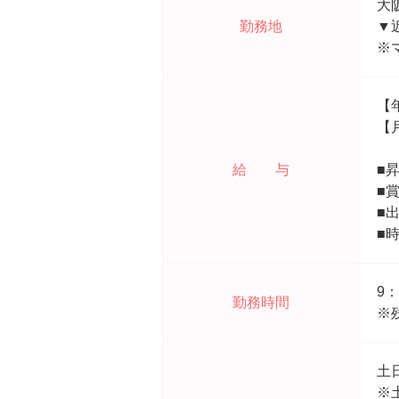
大
勤務地
▼
※
【
【
給 与
■
■
■
■
9
勤務時間
※
土
※