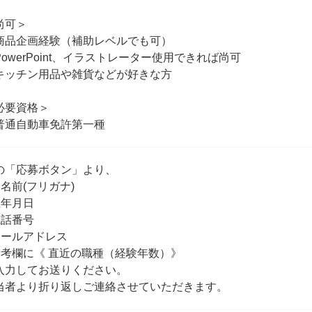
尚可＞
商品企画経験（補助レベルでも可）
PowerPoint、イラストレーター使用できれば尚可
キッチン用品や雑貨などが好きな方
必要資格＞
普通自動車免許第一種
の「応募ボタン」より、
お名前(フリガナ)
生年月日
電話番号
メールアドレス
備考欄に《 直近の職種（経験年数）》
入力してお送りください。
当者より折り返しご連絡させていただきます。