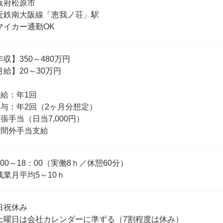
阪府松原市
近鉄南大阪線「恵我ノ荘」駅
マイカー通勤OK
年収】350～480万円
月給】20～30万円
昇給：年1回
賞与：年2回（2ヶ月分想定）
出張手当（日当7,000円）
時間外手当支給
：00～18：00（実働8ｈ／休憩60分）
残業月平均5～10ｈ
日祝休み
土曜日は会社カレンダーに準ずる（7割程度は休み）