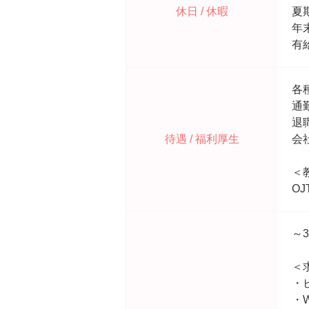
休日 / 休暇
夏
年
有
各
通
退
待遇 / 福利厚生
会
＜
OJ
～
＜
・
・