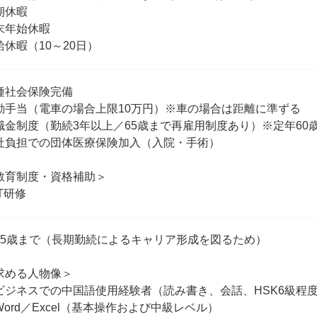
期休暇
末年始休暇
給休暇（10～20日）
種社会保険完備
勤手当（電車の場合上限10万円）※車の場合は距離に準ずる
職金制度（勤続3年以上／65歳まで再雇用制度あり）※定年60
社負担での団体医療保険加入（入院・手術）
教育制度・資格補助＞
T研修
35歳まで（長期勤続によるキャリア形成を図るため）
求める人物像＞
ビジネスでの中国語使用経験者（読み書き、会話、HSK6級程
Word／Excel（基本操作および中級レベル）