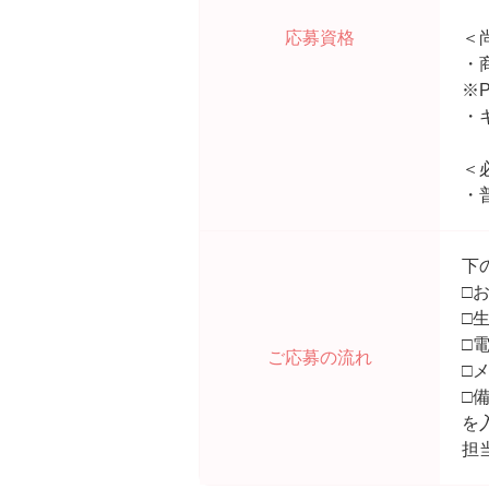
応募資格
＜
・
※
・
＜
・
下
□
□
□
ご応募の流れ
□
□
を
担