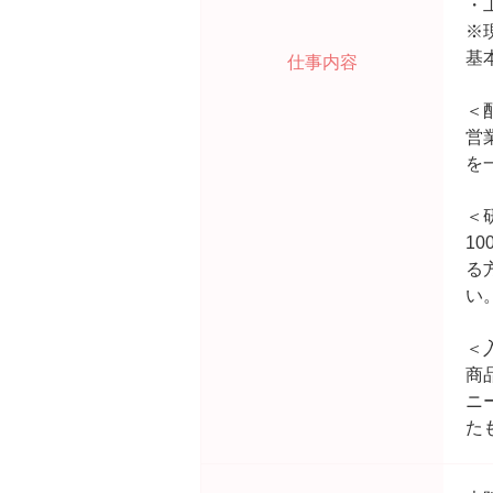
・
※
基
仕事内容
＜
営
を
＜
1
る
い
＜
商
ニ
た