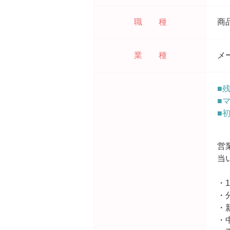
職 種
商
業 種
メ
■
■
■
営
当
・
・
・
・