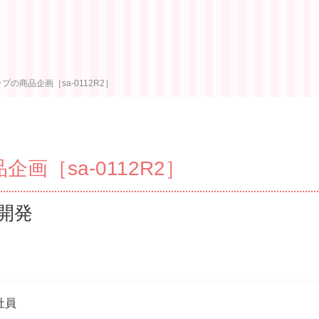
プの商品企画［sa-0112R2］
画［sa-0112R2］
開発
社員