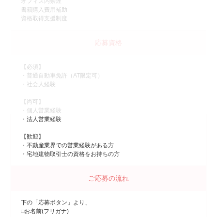
オフィス内禁煙
書籍購入費用補助
資格取得支援制度
応募資格
【必須】
・普通自動車免許（AT限定可）
・社会人経験
【尚可】
・個人営業経験
・法人営業経験
【歓迎】
・不動産業界での営業経験がある方
・宅地建物取引士の資格をお持ちの方
ご応募の流れ
下の「応募ボタン」より、
□お名前(フリガナ)