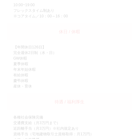
10:00~19:00
フレックスタイム制あり
※コアタイム／10：00～16：00
休日 / 休暇
【年間休日126日】
完全週休2日制（水・日）
GW休暇
夏季休暇
年末年始休暇
有給休暇
慶弔休暇
産休・育休
待遇 / 福利厚生
各種社会保険完備
交通費支給（月3万円まで）
近距離手当（月3万円）※社内規定あり
資格手当（宅地建物取引士資格取得：月1万円）