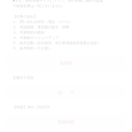
■手法：物件情報サイトにアップ、仲介業者に物件を提案
※新規営業は一切ございません。
【仕事の流れ】
１、問い合わせ対応（電話・メール）
２、現地調査、査定額の提示・調整
３、売買契約の締結
４、不動産のバリューアップ
５、販売活動（自社販売、仲介業者経由等営業が決定）
６、販売契約～引き渡し
勤務地
京都市下京区
給 与
【年収】364～700万円
勤務時間