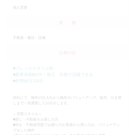
個人営業
業 種
不動産・建設・設備
仕事内容
■フレックスタイム制
■業界未経験OK！地元・京都で活躍できる
■年間休日126日
同社にて、物件の仕入れから物件のバリューアップ、販売、引き渡
しまで一気通貫してお任せします。
＜営業スタイル＞
■誰に：不動産をお探しの方
■何を：不動産問題でお困りのお客様から買い入れ、バリューアッ
プをした物件