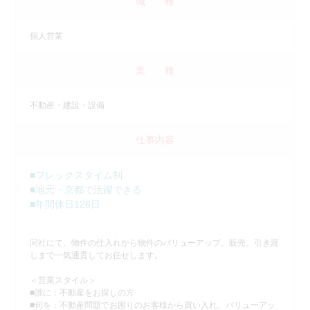
職 種
個人営業
業 種
不動産・建設・設備
仕事内容
■フレックスタイム制
■地元・京都で活躍できる
■年間休日126日
同社にて、物件の仕入れから物件のバリューアップ、販売、引き渡
しまで一気通貫してお任せします。
＜営業スタイル＞
■誰に：不動産をお探しの方
■何を：不動産問題でお困りのお客様から買い入れ、バリューアッ