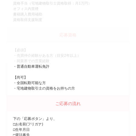
資格手当（宅地建物取引士資格取得：月1万円）
オフィス内禁煙
書籍購入費用補助
資格取得支援制度
応募資格
【必須】
・売買仲介経験がある方（目安2年以上）
・同業界での営業経験
・普通自動車運転免許
【尚可】
・全国転勤可能な方
・宅地建物取引士の資格をお持ちの方
ご応募の流れ
下の「応募ボタン」より、
□お名前(フリガナ)
□生年月日
□電話番号