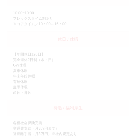
10:00~19:00
フレックスタイム制あり
※コアタイム／10：00～16：00
休日 / 休暇
【年間休日126日】
完全週休2日制（水・日）
GW休暇
夏季休暇
年末年始休暇
有給休暇
慶弔休暇
産休・育休
待遇 / 福利厚生
各種社会保険完備
交通費支給（月3万円まで）
近距離手当（月3万円）※社内規定あり