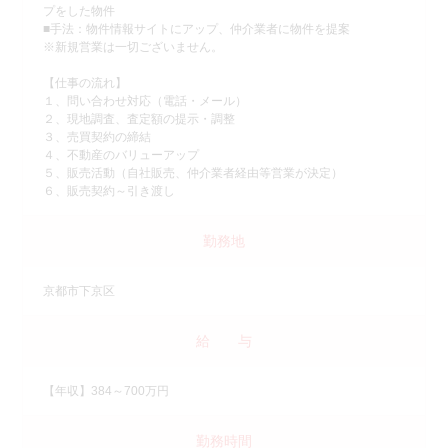
プをした物件
■手法：物件情報サイトにアップ、仲介業者に物件を提案
※新規営業は一切ございません。
【仕事の流れ】
１、問い合わせ対応（電話・メール）
２、現地調査、査定額の提示・調整
３、売買契約の締結
４、不動産のバリューアップ
５、販売活動（自社販売、仲介業者経由等営業が決定）
６、販売契約～引き渡し
勤務地
京都市下京区
給 与
【年収】384～700万円
勤務時間