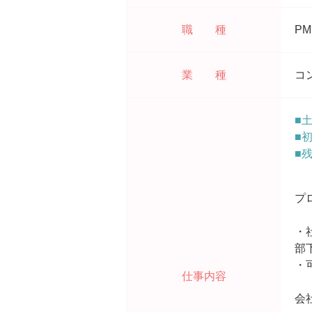
職 種
P
業 種
コ
■
■
■
プ
・
部
・
仕事内容
会