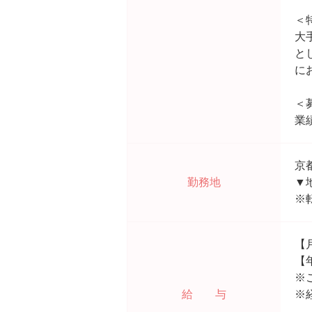
＜
大
と
に
＜
業
京
勤務地
▼
※
【
【
※
給 与
※