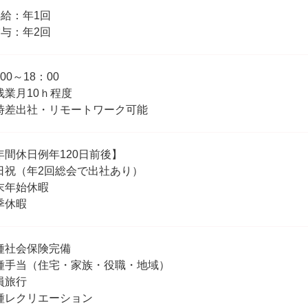
昇給：年1回
賞与：年2回
00～18：00
残業月10ｈ程度
時差出社・リモートワーク可能
年間休日例年120日前後】
日祝（年2回総会で出社あり）
末年始休暇
季休暇
種社会保険完備
種手当（住宅・家族・役職・地域）
員旅行
種レクリエーション