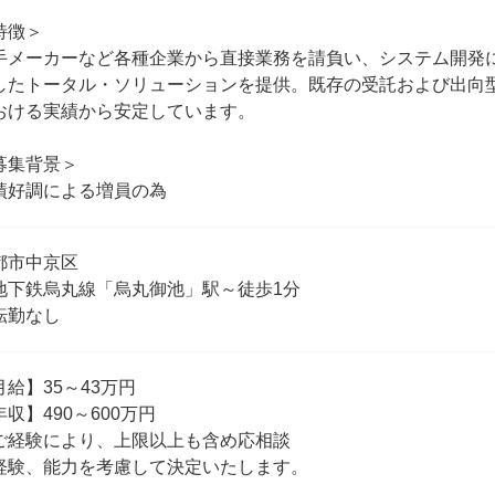
特徴＞
手メーカーなど各種企業から直接業務を請負い、システム開発
したトータル・ソリューションを提供。既存の受託および出向
おける実績から安定しています。
募集背景＞
績好調による増員の為
都市中京区
地下鉄烏丸線「烏丸御池」駅～徒歩1分
転勤なし
月給】35～43万円
年収】490～600万円
ご経験により、上限以上も含め応相談
経験、能力を考慮して決定いたします。