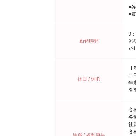
■
■
9：
勤務時間
※
※
【
土
休日 / 休暇
年
夏
各
各
社
各
待遇 / 福利厚生