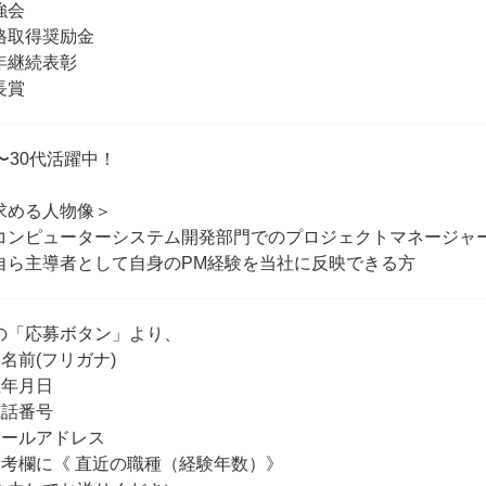
強会
格取得奨励金
年継続表彰
長賞
0〜30代活躍中！
求める人物像＞
コンピューターシステム開発部門でのプロジェクトマネージャ
自ら主導者として自身のPM経験を当社に反映できる方
の「応募ボタン」より、
お名前(フリガナ)
生年月日
電話番号
メールアドレス
備考欄に《 直近の職種（経験年数）》