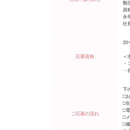
勉
資
永
社
2
応募資格
＜
・
・
下
□
□
□
ご応募の流れ
□
□