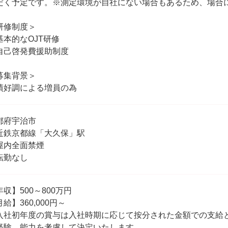
だく予定です。※測定環境が自社にない場合もあるため、場合
研修制度＞
基本的なOJT研修
自己啓発費援助制度
募集背景＞
績好調による増員の為
都府宇治市
近鉄京都線「大久保」駅
屋内全面禁煙
転勤なし
年収】500～800万円
給】360,000円～
入社初年度の賞与は入社時期に応じて按分された金額での支給
経験、能力を考慮して決定いたします。