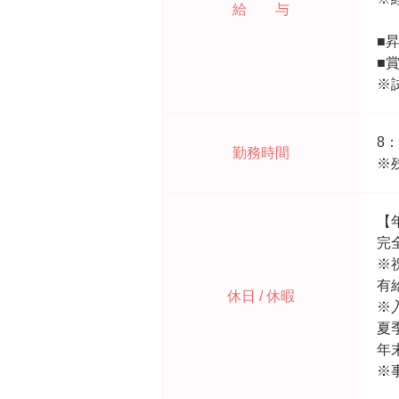
給 与
■
■
※
8
勤務時間
※
【
完
※
有
休日 / 休暇
※
夏
年
※