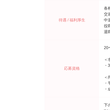
各
交
待遇 / 福利厚生
中
役
退
2
＜
・
応募資格
＜
・
・
下