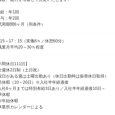
昇給：年1回
賞与：年2回
試用期間6ヶ月（同条件）
：15～17：15（実働8ｈ／休憩60分）
残業月平均20～30ｈ程度
年間休日111日】
全週休2日制（土日祝）
祝日がある週は⼟曜出勤あり（休日出勤時は振替休日取得）
給休暇（10～20日）※入社半年経過後
入社6ヶ月までは特別有給3⽇あり／入社半年経過後10日～
季休暇
末年始休暇
事業所カレンダーによる