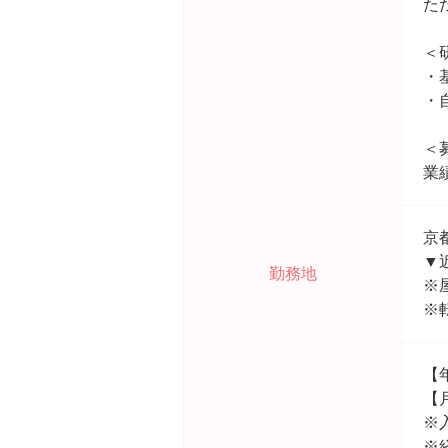
た
＜
・
・
＜
業
京
▼
勤務地
※
※
【
【月
※
※