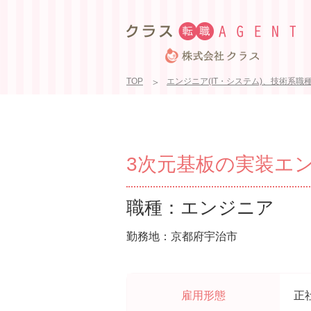
TOP
エンジニア(IT・システム)、技術系職
3次元基板の実装エンジ
職種：エンジニア
勤務地：京都府宇治市
雇用形態
正