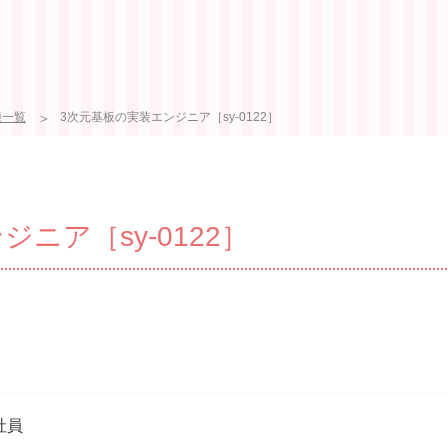
種一覧
3次元基板の実装エンジニア［sy-0122］
ニア［sy-0122］
社員