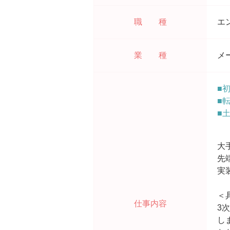
職 種
エ
業 種
メ
■
■
■
大
先
実
＜
仕事内容
3
し