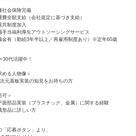
種社会保険完備
通費全額⽀給（会社規定に基づき支給）
退共制度加入
職手当福利厚生アウトソーシングサービス
職金有（勤続3年半以上／再雇用制度あり）※定年60歳
0〜30代活躍中！
求める人物像＞
3次元基板実装の知見をお持ちの方
尚可＞
平面部品実装（プラスチック、金属）に関する経験
成形品に詳しい方
の「応募ボタン」より、