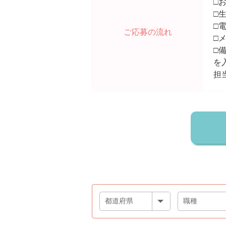
□
□
□
ご応募の流れ
□
□
を
担