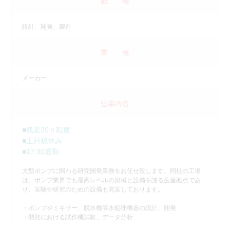
職 種
設計、開発、製造
業 種
メーカー
仕事内容
■残業20ｈ程度
■土日祝休み
■17:30退勤
大型ポンプに関わる研究開発業務をお任せ致します。同社の工場
は、ポンプ業界でも最高レベルの規模と設備を誇る生産拠点であ
り、実験や研究のための設備も充実しております。
・ポンプやミキサー、脱水機等水処理機器の設計、開発
・開発における試作機試験、データ分析