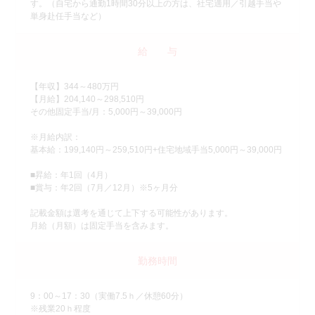
す。（自宅から通勤1時間30分以上の方は、社宅適用／引越手当や
単身赴任手当など）
給 与
【年収】344～480万円
【月給】204,140～298,510円
その他固定手当/月：5,000円～39,000円
※月給内訳：
基本給：199,140円～259,510円+住宅地域手当5,000円～39,000円
■昇給：年1回（4月）
■賞与：年2回（7月／12月）※5ヶ月分
記載金額は選考を通じて上下する可能性があります。
月給（月額）は固定手当を含みます。
勤務時間
9：00～17：30（実働7.5ｈ／休憩60分）
※残業20ｈ程度