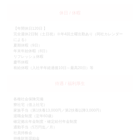
休日 / 休暇
【年間休日120日 】
完全週休2日制（土日祝）※年4回土曜出勤あり（同社カレンダー
による）
夏期休暇（9日）
年末年始休暇（8日）
リフレッシュ休暇
慶弔休暇
有給休暇（入社半年経過後10日～最高20日）等
待遇 / 福利厚生
各種社会保険完備
寮社宅（借上社宅）
家族手当（第1扶養13,000円／第2扶養以降3,000円）
退職金制度（定年60歳）
確定拠出年金制度・確定給付年金制度
通勤手当（5万円迄／月）
社員持株会
持株財形奨励金