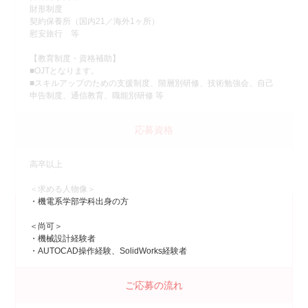
財形制度
契約保養所（国内21／海外1ヶ所）
慰安旅行 等
【教育制度・資格補助】
■OJTとなります。
■スキルアップのための支援制度、階層別研修、技術勉強会、自己
申告制度、通信教育、職能別研修 等
応募資格
高卒以上
＜求める人物像＞
・機電系学部学科出身の方
＜尚可＞
・機械設計経験者
・AUTOCAD操作経験、SolidWorks経験者
ご応募の流れ