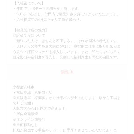
【入社後について】
・年間で1～3テーマの開発を担当します。
・OJTを中心とし、部門内で製品知識を身につけていただきます。
・入社後翌年の4月にキャリア職研修あり。
【鶴見製作所の魅力】
◎評価制度について
「頑張った人は、きちんと評価する」、それが同社の考え方です。
一人ひとりの能力を最大限に発揮し、意欲的に仕事に取り組めるよ
う賃金・評価システムを導入しています。また、私たちはいち早く
確定拠出年金制度を導入し、充実した福利厚生も同社の自慢です。
勤務地
京都府八幡市
▼京阪本線「八幡市」駅
※京阪電車「樟葉駅」から社用バスが出ております（駅から工場ま
で10分程度）
大阪市内から1ｈ以内で通えます。
※屋内全面禁煙
※オンライン面接可
※当面転勤なし
転勤が発生する場合のサポートは手厚くさせていただいておりま