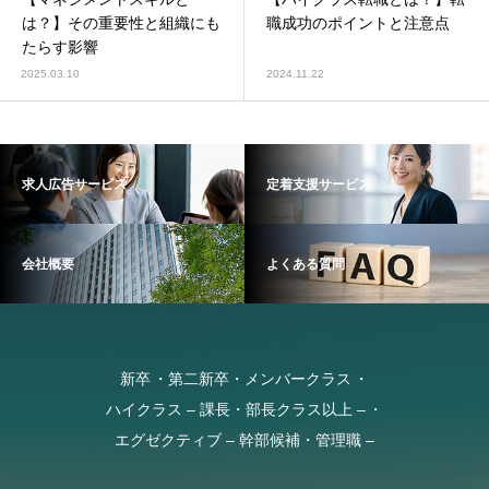
は？】その重要性と組織にも
職成功のポイントと注意点
たらす影響
2025.03.10
2024.11.22
求人広告サービス
定着支援サービス
会社概要
よくある質問
新卒
第二新卒・メンバークラス
ハイクラス – 課長・部長クラス以上 –
エグゼクティブ – 幹部候補・管理職 –