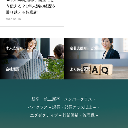
う伝える？1年未満の経歴を
乗り越える転職術
2026.06.19
求人広告サービス
定着支援サービス
会社概要
よくある質問
新卒
第二新卒・メンバークラス
ハイクラス – 課長・部長クラス以上 –
エグゼクティブ – 幹部候補・管理職 –