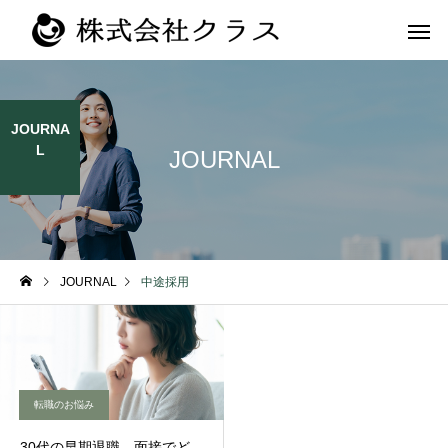
JOURNA
L
JOURNAL
第二新卒・メ
新卒
ラス
JOURNAL
中途採用
転職のお悩み
30代の早期退職、面接でど