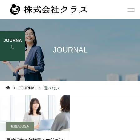
JOURNA
L
JOURNAL
第二新卒・メ
新卒
ラス
JOURNAL
選べない
転職のお悩み
自分に合った転職エージェン