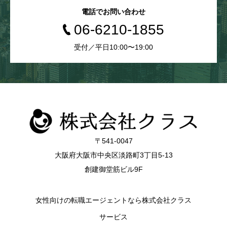
電話でお問い合わせ
合があります。
06-6210-1855
f) 個人情報の開示等の請求について
受付／平日10:00〜19:00
当社は、開示対象個人情報について、利用目的
の通知、開示、訂正、追加又は削除、利用の停
止、消去又は第三者への提供の停止を求められ
た場合は、これに応じます。その場合の問合せ
窓口は、上記個人情報保護管理者です。
g) 個人情報の提供の任意性
〒541-0047
個人情報の提供は任意です。ご提供いただけな
大阪府大阪市中央区淡路町3丁目5-13
い場合は、お問合せについて正確なご回答を行
創建御堂筋ビル9F
うことができない可能性があります。
h) 自動的な情報の取得
女性向けの転職エージェントなら株式会社クラス
当社では、ご本人様が容易に認識出来ない方法
サービス
(CookieやWebビーコン等)