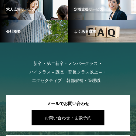
c) 個人情報の利用目的
求人広告サービス
定着支援サービス
人材紹介事業における転職支援サービスのご提
供のため
会社概要
よくある質問
d) 個人情報を第三者に提供する場合
当社では、この度取得する個人情報をご登録者
の方の紹介のために紹介先企業または求人情報
を保有する職業紹介事業者へ提供します。それ
新卒
第二新卒・メンバークラス
以外には法令に基づく場合や人の生命、身体又
ハイクラス – 課長・部長クラス以上 –
は財産の保護のために緊急の必要がある場合等
エグゼクティブ – 幹部候補・管理職 –
を除き、あらかじめ同意を得ることなく個人情
報を第三者に提供いたしません。
メールでお問い合わせ
e) 個人情報の取扱いの委託を行う場合
当社は、前記c)の利用目的達成のために必要な
お問い合わせ・面談予約
範囲内で、当社が信頼に足ると判断した協力会
社(情報処理等の業務委託先など)に委託する場