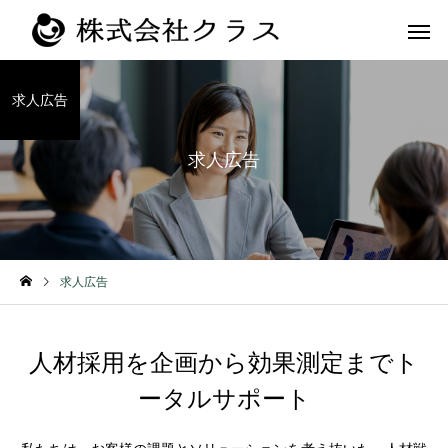
求人広告
求人広告
第二新卒・メ
新卒
ラス
求人広告
人材採用を企画から効果測定までト
ータルサポート