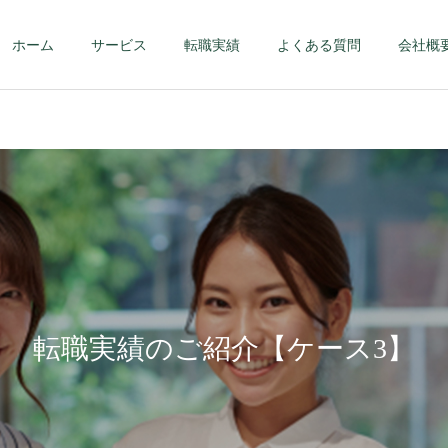
ホーム
サービス
転職実績
よくある質問
会社概
第二新卒・メンバーク
ハイクラス – 課
ラス
部長クラス以上 
転職実績のご紹介【ケース3】