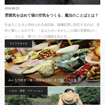
2018.06.23
雰囲気をほめて場の空気をつくる、魔法のことばとは？
社会人になると求められる会話術。臨機応変に対応するのは、意
外と難しいものです。「あなたがいるからこの場の雰囲気がい
い」。そんな、場づくりへの感謝を伝える…
ライフスタイル
みんな大好き♡食べ放題を心ゆくまで楽しむ5か条
ヘルス・美容・ファッション