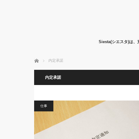
Siesta(シエス
ホーム
内定承諾
内定承諾
仕事