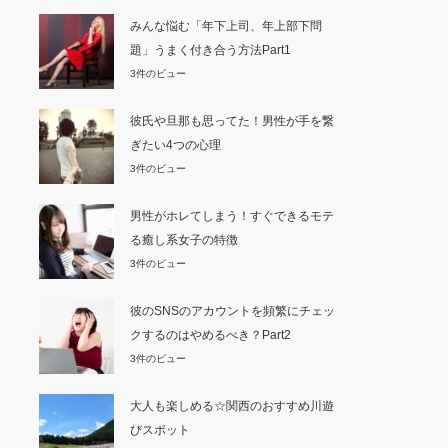
みんな悩む「年下上司、年上部下問
題」うまく付き合う方法Part1
3件のビュー
彼氏や旦那も思ってた！男性が手を繋
ぎたい4つの心理
3件のビュー
男性がホレてしまう！すぐできるモテ
る癒し系女子の特徴
3件のビュー
彼のSNSのアカウントを頻繁にチェッ
クするのはやめるべき？Part2
3件のビュー
大人も楽しめる☆関西のおすすめ川遊
びスポット