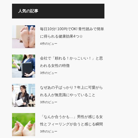
人気の記事
毎日10分! 100均でOK! 青竹踏みで簡単
に得られる健康効果4つ☆
4件のビュー
会社で「頼れる！かっこいい！」と思
われる女性の特徴
3件のビュー
なぜあの子ばっかり？年上に可愛がら
れる人が無意識にやっていること
3件のビュー
「なんか合うかも…」男性が感じる女
性とフィーリングが合うと感じる瞬間
3件のビュー