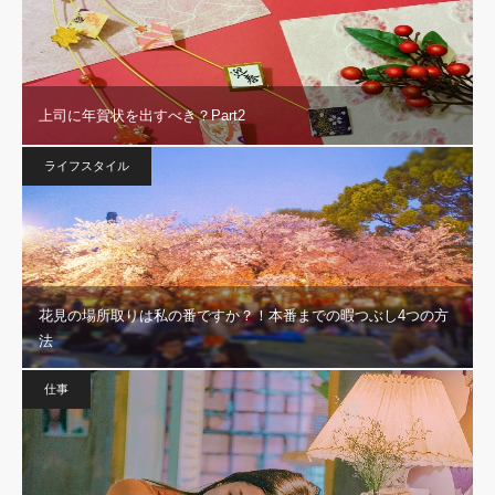
上司に年賀状を出すべき？Part2
ライフスタイル
花見の場所取りは私の番ですか？！本番までの暇つぶし4つの方
法
仕事