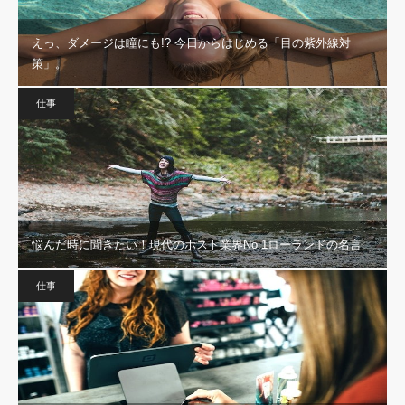
えっ、ダメージは瞳にも!? 今日からはじめる「目の紫外線対
策」。
仕事
悩んだ時に聞きたい！現代のホスト業界No.1ローランドの名言
仕事