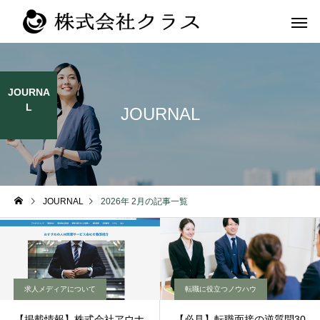
JOURNA
L
JOURNAL
第二新卒・メ
新卒
ラス
JOURNAL
2026年 2月の記事一覧
求人メディアについて
転職に役立つノウハウ
【掲載情報】株式会社アウナ
【必見】転職面接の逆質問30