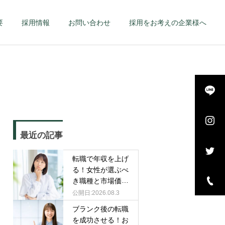
要
採用情報
お問い合わせ
採用をお考えの企業様へ
詳細を見る
長・
エグゼクティブ – 幹
最近の記事
–
部候補・管理職 –
転職で年収を上げ
る！女性が選ぶべ
き職種と市場価値
を高める戦略
2026.08.3
ブランク後の転職
を成功させる！お