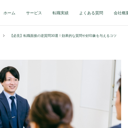
ホーム
サービス
転職実績
よくある質問
会社概
【必見】転職面接の逆質問30選！効果的な質問や好印象を与えるコツ
第二新卒・メンバーク
ハイクラス – 課
ラス
部長クラス以上 