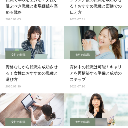
選ぶべき職種と市場価値を高
る！おすすめ職種と面接での
める戦略
伝え方
2026.08.03
2026.07.31
女性の転職
女性の転職
資格なしから転職を成功させ
育休中の転職は可能！キャリ
る！女性におすすめの職種と
アを再構築する準備と成功の
選び方
ステップ
2026.07.30
2026.07.30
女性の転職
女性の転職