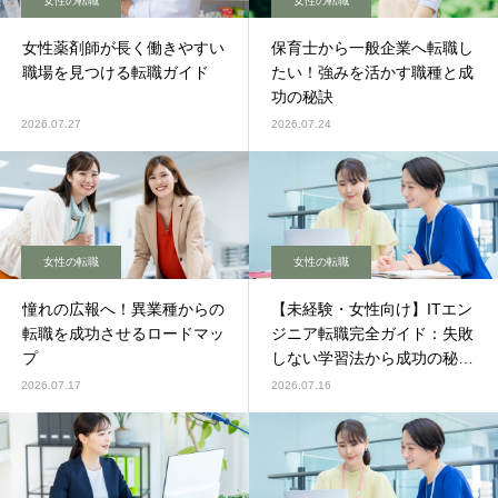
女性の転職
女性の転職
女性薬剤師が長く働きやすい
保育士から一般企業へ転職し
職場を見つける転職ガイド
たい！強みを活かす職種と成
功の秘訣
2026.07.27
2026.07.24
女性の転職
女性の転職
憧れの広報へ！異業種からの
【未経験・女性向け】ITエン
転職を成功させるロードマッ
ジニア転職完全ガイド：失敗
プ
しない学習法から成功の秘訣
まで
2026.07.17
2026.07.16