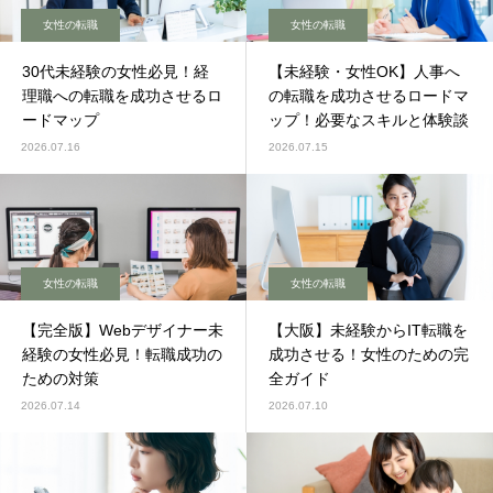
女性の転職
女性の転職
30代未経験の女性必見！経
【未経験・女性OK】人事へ
理職への転職を成功させるロ
の転職を成功させるロードマ
ードマップ
ップ！必要なスキルと体験談
2026.07.16
2026.07.15
女性の転職
女性の転職
【完全版】Webデザイナー未
【大阪】未経験からIT転職を
経験の女性必見！転職成功の
成功させる！女性のための完
ための対策
全ガイド
2026.07.14
2026.07.10