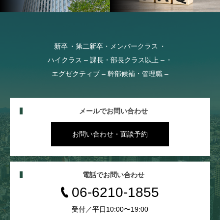
新卒
第二新卒・メンバークラス
ハイクラス – 課長・部長クラス以上 –
エグゼクティブ – 幹部候補・管理職 –
メールでお問い合わせ
お問い合わせ・面談予約
電話でお問い合わせ
06-6210-1855
受付／平日10:00〜19:00