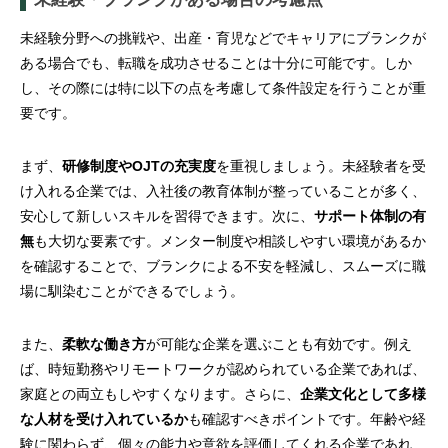
未経験分野への挑戦や、出産・育児などでキャリアにブランクが
ある場合でも、転職を成功させることは十分に可能です。しか
し、その際には特に以下の点を考慮して条件設定を行うことが重
要です。
まず、
研修制度やOJTの充実度
を重視しましょう。未経験者を受
け入れる企業では、入社後の教育体制が整っていることが多く、
安心して新しいスキルを習得できます。次に、
サポート体制の有
無
も大切な要素です。メンター制度や相談しやすい環境があるか
を確認することで、ブランクによる不安を軽減し、スムーズに職
場に馴染むことができるでしょう。
また、
柔軟な働き方
が可能な企業を選ぶことも有効です。例え
ば、時短勤務やリモートワークが認められている企業であれば、
家庭との両立もしやすくなります。さらに、
企業文化として多様
な人材を受け入れているか
も確認すべきポイントです。年齢や経
験に関わらず、個々の能力や意欲を評価してくれる企業であれ