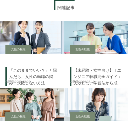
関連記事
女性の転職
女性の転職
「このままでいい？」と悩
【未経験・女性向け】ITエ
んだら。女性の転職の悩
ンジニア転職完全ガイド：
2025.05.26
2026.07.16
み、失敗しない方法
失敗しない学習法から成功
の秘訣まで
女性の転職
女性の転職