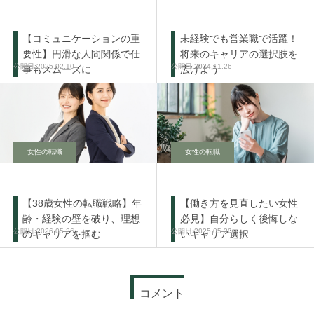
【コミュニケーションの重
未経験でも営業職で活躍！
要性】円滑な人間関係で仕
将来のキャリアの選択肢を
2025.02.10
2024.11.26
事もスムーズに
広げよう
女性の転職
女性の転職
【38歳女性の転職戦略】年
【働き方を見直したい女性
齢・経験の壁を破り、理想
必見】自分らしく後悔しな
2026.05.26
2025.05.30
のキャリアを掴む
いキャリア選択
コメント