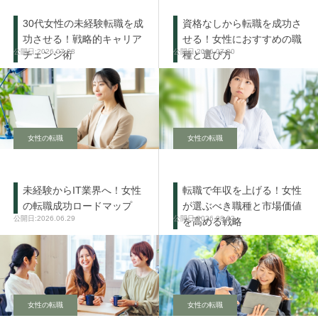
30代女性の未経験転職を成
資格なしから転職を成功さ
功させる！戦略的キャリア
せる！女性におすすめの職
2026.07.28
2026.07.30
チェンジ術
種と選び方
女性の転職
女性の転職
未経験からIT業界へ！女性
転職で年収を上げる！女性
の転職成功ロードマップ
が選ぶべき職種と市場価値
2026.06.29
2026.08.03
を高める戦略
女性の転職
女性の転職