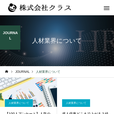
JOURNA
L
人材業界について
第二新卒・メ
新卒
ラス
JOURNAL
人材業界について
人材業界について
人材業界について
【100人アンケート】人気の
求人倍率どこまで上がる？経