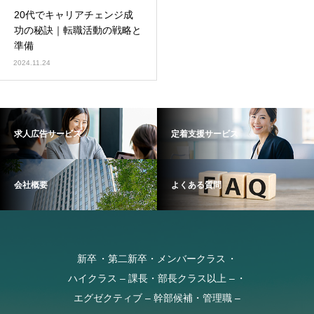
20代でキャリアチェンジ成
功の秘訣｜転職活動の戦略と
準備
2024.11.24
求人広告サービス
定着支援サービス
会社概要
よくある質問
新卒
第二新卒・メンバークラス
ハイクラス – 課長・部長クラス以上 –
エグゼクティブ – 幹部候補・管理職 –