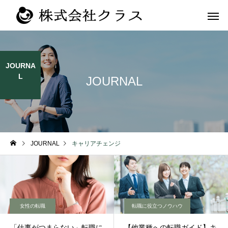
JOURNA
L
JOURNAL
第二新卒・メ
新卒
ラス
JOURNAL
キャリアチェンジ
女性の転職
転職に役立つノウハウ
「仕事がつまらない」転職に
【他業種への転職ガイド】キ