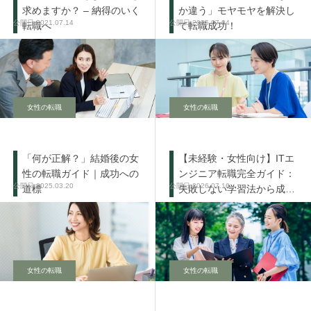
求めますか？ – 納得のいく
か違う」モヤモヤを解決し
2021.07.14
2025.07.04
転職へ
て転職成功！
女性の転職
女性の転職
「何が正解？」結婚後の女
【未経験・女性向け】ITエ
性の転職ガイド｜成功への
ンジニア転職完全ガイド：
2025.03.20
2026.07.16
道標
失敗しない学習法から成功
の秘訣まで
女性の転職
女性の転職