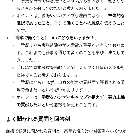
「学費を自分で稼ぎたいという気持ちが大きく、働きなが
らスキルを身につけたいと考えておりました。」
ポイントは、後悔やネガティブな理由ではなく、
主体的な
選択であったこと
、そして
働くことへの意欲
を伝えること
です。
「高卒で働くことについてどう思いますか？」
:
「学歴よりも実務経験や学ぶ意欲が重要だと考えておりま
す。これまでも仕事を通じて多くのことを学び、成長して
きました。」
「現場で直接経験を積むことで、より早く仕事のスキルを
習得できると考えております。」
「学歴にとらわれず、自身の能力や貢献度で評価される環
境で働きたいという思いがあります。」
ポイントは、
学歴をハンディキャップと捉えず、実力主義
で貢献したいという意欲
を伝えることです。
よく聞かれる質問と回答例
面接で頻繁に聞かれる質問と、高卒女性向けの回答例をいくつか