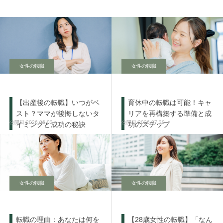
女性の転職
女性の転職
【出産後の転職】いつがベ
育休中の転職は可能！キャ
スト？ママが後悔しないタ
リアを再構築する準備と成
2026.06.03
2026.07.30
イミングと成功の秘訣
功のステップ
女性の転職
女性の転職
転職の理由：あなたは何を
【28歳女性の転職】「なん