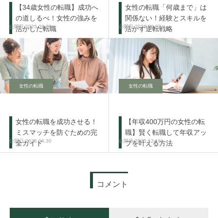
【34歳女性の転職】成功へ
女性の転職「何歳まで」は
の道しるべ！女性の強みを
関係ない！経験とスキルを
2025.09.09
2026.06.02
活かした転職
活かす逆転戦略
女性の転職
女性の転職
女性の転職を成功させる！
【年収400万円の女性の転
ミスマッチを防ぐための完
職】賢く転職して年収アッ
2025.04.30
2025.12.16
全ガイド
プを叶える方法
コメント