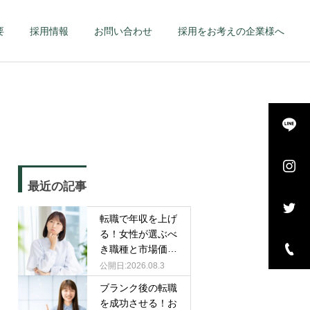
要
採用情報
お問い合わせ
採用をお考えの企業様へ
詳細を見る
長・
エグゼクティブ – 幹
最近の記事
–
部候補・管理職 –
転職で年収を上げ
る！女性が選ぶべ
き職種と市場価値
を高める戦略
2026.08.3
ブランク後の転職
を成功させる！お