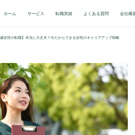
ホーム
サービス
転職実績
よくある質問
会社概
3歳女性の転職】本当に大丈夫？今だからできる女性のキャリアアップ戦略
第二新卒・メンバーク
ハイクラス – 課
ラス
部長クラス以上 