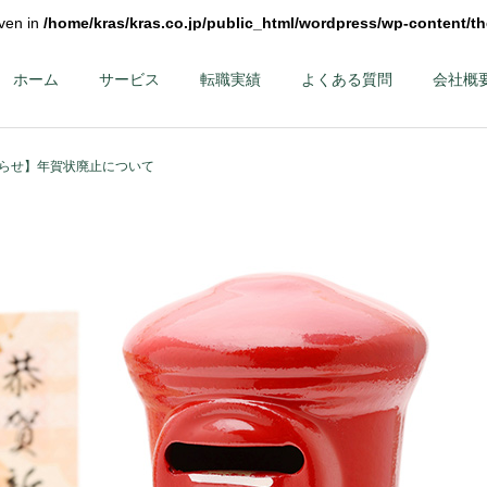
iven in
/home/kras/kras.co.jp/public_html/wordpress/wp-content/t
ホーム
サービス
転職実績
よくある質問
会社概
らせ】年賀状廃止について
第二新卒・メンバーク
ハイクラス – 課
ラス
部長クラス以上 