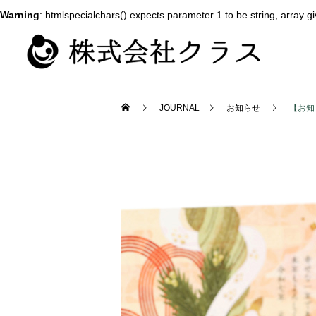
Warning
: htmlspecialchars() expects parameter 1 to be string, array g
JOURNAL
お知らせ
【お知
新卒