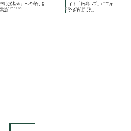
来応援基金』への寄付を
イト「転職ハブ」にて紹
2017.09.05
2023.09.15
実施
介されました。