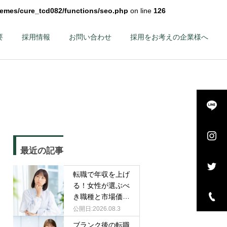
hemes/cure_tcd082/functions/seo.php
on line
126
要
採用情報
お問い合わせ
採用をお考えの企業様へ
詳細を見る
長・
エグゼクティブ – 幹
最近の記事
–
部候補・管理職 –
転職で年収を上げ
る！女性が選ぶべ
き職種と市場価値
を高める戦略
2026.08.3
ブランク後の転職