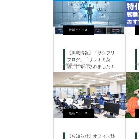
最新ニュース
【掲載情報】「サクフリ
ブログ」「サクキミ英
2024.07.08
語」に紹介されました！
最新ニュース
【お知らせ】オフィス移