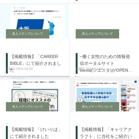
求人メディアについて
求人メディアについて
【掲載情報】「CAREER
~働く女性のための情報発
BIBLE」にて紹介されまし
信ポータルサイト
2024.04.02
2018.10.09
た
siesta(シエスタ)がOPENし
ました!!〜
求人メディアについて
求人メディアについて
【掲載情報】「けいりば」
【掲載情報】「キャリアク
にて紹介されました
ラフト」に当社をご紹介い