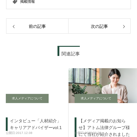
掲載情報
前の記事
次の記事
関連記事
求人メディアについて
求人メディアについて
インタビュー「人材紹介」
【メディア掲載のお知ら
キャリアアドバイザーvol.1
せ】アトム法律グループ様
2017.12.08
2025.08.28
にて当社が紹介されました