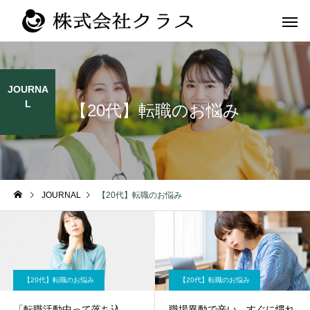
JOURNA
L
【20代】転職のお悩み
第二新卒・メ
新卒
ラス
JOURNAL
【20代】転職のお悩み
【20代】転職のお悩み
【20代】転職のお悩み
「転職活動中って落ち込
職場異動で辛い…すぐに慣れ