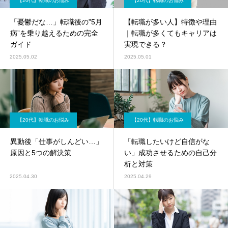
【20代】転職のお悩み
【20代】転職のお悩み
「憂鬱だな…」転職後の”5月
【転職が多い人】特徴や理由
病”を乗り越えるための完全
｜転職が多くてもキャリアは
ガイド
実現できる？
2025.05.02
2025.05.01
【20代】転職のお悩み
【20代】転職のお悩み
異動後「仕事がしんどい…」
「転職したいけど自信がな
原因と5つの解決策
い」成功させるための自己分
析と対策
2025.04.30
2025.04.29