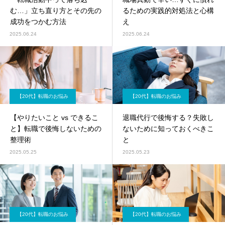
む…」立ち直り方とその先の
るための実践的対処法と心構
成功をつかむ方法
え
2025.06.24
2025.06.24
【20代】転職のお悩み
【20代】転職のお悩み
【やりたいこと vs できるこ
退職代行で後悔する？失敗し
と】転職で後悔しないための
ないために知っておくべきこ
整理術
と
2025.05.25
2025.05.23
【20代】転職のお悩み
【20代】転職のお悩み