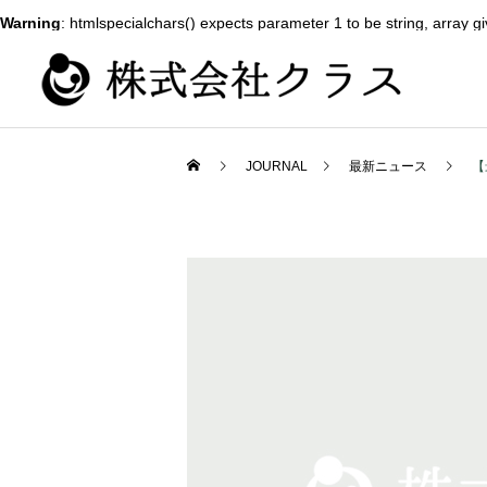
Warning
: htmlspecialchars() expects parameter 1 to be string, array g
JOURNAL
最新ニュース
【
新卒