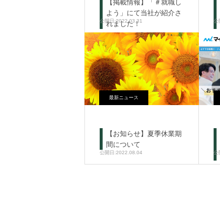
【掲載情報】「＃就職し
よう」にて当社が紹介さ
2022.03.31
れました！
最新ニュース
【お知らせ】夏季休業期
間について
2022.08.04