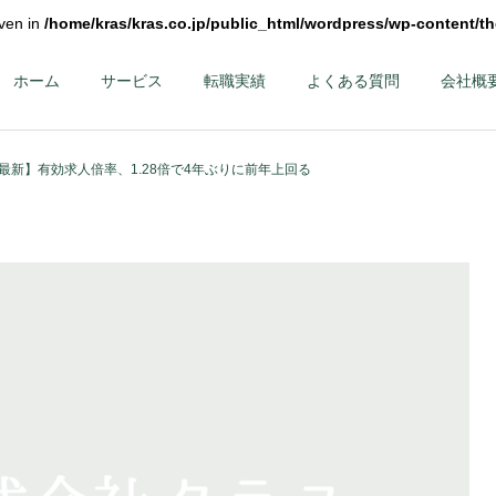
iven in
/home/kras/kras.co.jp/public_html/wordpress/wp-content/t
ホーム
サービス
転職実績
よくある質問
会社概
最新】有効求人倍率、1.28倍で4年ぶりに前年上回る
第二新卒・メンバーク
ハイクラス – 課
ラス
部長クラス以上 