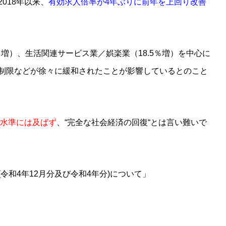
018年以来、
有効求人倍率が4年ぶりに前年を上回り改善
％増）、生活関連サービス業／娯楽業（18.5％増）を中心に
制限などが徐々に緩和されたことが影響しているとのこと
の水準には及ばず
、“完全な社会経済の回復“とは言い難いで
令和4年12月分及び令和4年分)について
」