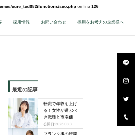
hemes/cure_tcd082/functions/seo.php
on line
126
要
採用情報
お問い合わせ
採用をお考えの企業様へ
詳細を見る
長・
エグゼクティブ – 幹
最近の記事
–
部候補・管理職 –
転職で年収を上げ
る！女性が選ぶべ
き職種と市場価値
を高める戦略
2026.08.3
ブランク後の転職