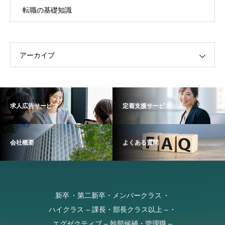
転職の基礎知識
アーカイブ
求人広告サービス
定着支援サービス
会社概要
よくある質問
新卒
第二新卒・メンバークラス
ハイクラス – 課長・部長クラス以上 –
エグゼクティブ – 幹部候補・管理職 –