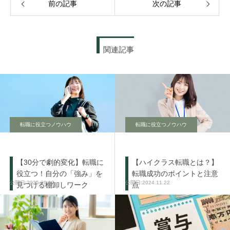
前の記事
次の記事
関連記事
転職に役立つノウハウ
転職に役立つノウハウ
【30分で劇的変化】転職に
【ハイクラス転職とは？】
役立つ！自分の「強み」を
転職成功のポイントと注意
2025.06.12
2024.11.22
見つける棚卸しワーク
点