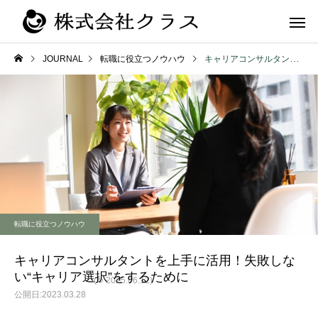
JOURNAL
転職に役立つノウハウ
キャリアコンサルタントを上手に活用！失敗しない“キャリア選択”をするために
第二新卒・メ
新卒
ラス
転職に役立つノウハウ
キャリアコンサルタントを上手に活用！失敗しな
い“キャリア選択”をするために
(↻ 2025.06.12)
2023.03.28