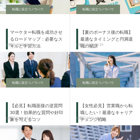
転職に役立つノウハウ
転職に役立つノウハウ
マーケター転職を成功させ
【夏のボーナス後の転職】
るロードマップ：必要なス
最適なタイミングと円満退
2026.07.15
2025.06.25
キルと学習方法
職の秘訣
転職に役立つノウハウ
転職に役立つノウハウ
【必見】転職面接の逆質問
【女性必見】営業職から転
30選！効果的な質問や好印
職したい！最適なキャリア
2026.02.13
2024.11.14
象を与えるコツ
チェンジ戦略