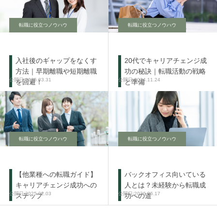
転職に役立つノウハウ
転職に役立つノウハウ
入社後のギャップをなくす
20代でキャリアチェンジ成
方法｜早期離職や短期離職
功の秘訣｜転職活動の戦略
2025.03.31
2024.11.24
を回避！
と準備
転職に役立つノウハウ
転職に役立つノウハウ
【他業種への転職ガイド】
バックオフィス向いている
キャリアチェンジ成功への
人とは？未経験から転職成
2025.02.03
2026.06.17
ステップ
功への道