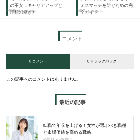
の不安…キャリアアップと
ミスマッチを防ぐための完
2025.07.10
2025.04.30
理想の働き方
全ガイド
コメント
0 コメント
0 トラックバック
この記事へのコメントはありません。
最近の記事
転職で年収を上げる！女性が選ぶべき職種
と市場価値を高める戦略
2026.08.3