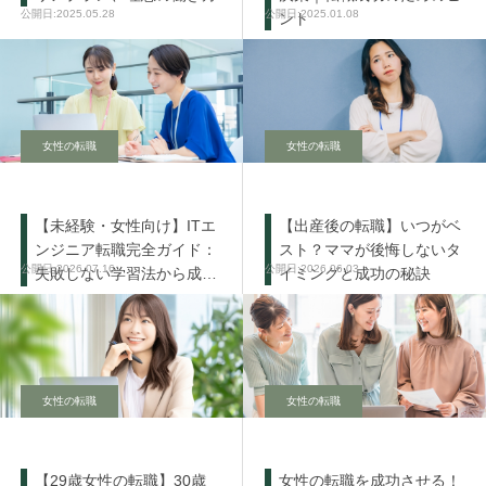
2025.05.28
2025.01.08
ント
女性の転職
女性の転職
【未経験・女性向け】ITエ
【出産後の転職】いつがベ
ンジニア転職完全ガイド：
スト？ママが後悔しないタ
2026.07.16
2026.06.03
失敗しない学習法から成功
イミングと成功の秘訣
の秘訣まで
女性の転職
女性の転職
【29歳女性の転職】30歳
女性の転職を成功させる！