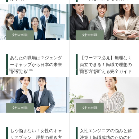
女性の転職
女性の転職
あなたの職場は？ジェンダ
【ワーママ必見】無理なく
ーギャップから日本の未来
両立できる！転職で理想の
2022.01.06
2026.05.27
を考える
働き方を叶える完全ガイド
女性の転職
女性の転職
もう悩まない！女性のキャ
女性エンジニアの悩みと解
リアプラン、理想の働き方
決策｜転職成功のためのヒ