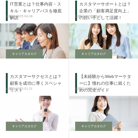
IT営業とは？仕事内容・ス
カスタマーサポートとは？
キル・キャリアパスを徹底
企業の「顧客満足度向上」
2025.04.08
2025.03.31
解説
の担い手として活躍！
キャリアカタログ
キャリアカタログ
カスタマーサクセスとは？
【未経験からWebマーケタ
顧客を成功に導くスペシャ
ーに】憧れの仕事に就くた
2025.01.21
2025.06.06
リスト
めの完全ガイド
キャリアカタログ
キャリアカタログ