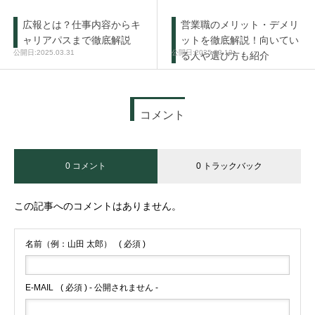
広報とは？仕事内容からキ
営業職のメリット・デメリ
ャリアパスまで徹底解説
ットを徹底解説！向いてい
2025.03.31
2025.03.12
る人や選び方も紹介
コメント
0 コメント
0 トラックバック
この記事へのコメントはありません。
名前（例：山田 太郎）
( 必須 )
E-MAIL
( 必須 ) - 公開されません -