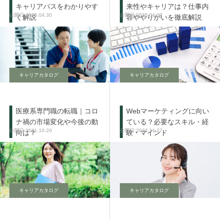
キャリアパスをわかりやす
来性やキャリアは？仕事内
2025.04.30
2025.04.07
く解説
容ややりがいを徹底解説
キャリアカタログ
キャリアカタログ
医療系専門職の転職｜コロ
Webマーケティングに向い
ナ禍の市場変化や今後の動
ている？必要なスキル・経
2021.10.20
2024.11.27
向は？
験・マインド
キャリアカタログ
キャリアカタログ