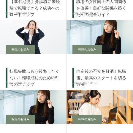
【30代必見】介護職に未経
職場の女性同士の人間関係
験で転職できる？成功への
を改善！良好な関係を築く
2026.06.26
2025.01.27
ロードマップ
ための完全ガイド
転職のお悩み
転職のお悩み
転職失敗…もう後悔したく
内定後の不安を解消！転職
ない！転職成功のための5
後、最高のスタートを切る
2024.11.22
2025.01.22
つのステップ
方法
転職のお悩み
転職のお悩み