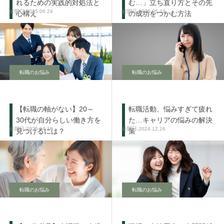
れるための実践的対処法と
む…」立ち直り方とその先
2025.06.24
2025.06.24
心構え
の成功をつかむ方法
転職のお悩み
転職のお悩み
【転職の軸がない】20～
転職活動、悩みすぎて疲れ
30代が自分らしい働き方を
た…キャリアの悩みの解決
2025.04.18
2024.12.26
見つけるには？
策
転職のお悩み
転職のお悩み