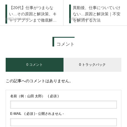
【20代】仕事がつまらな
異動後、仕事についていけ
い…その原因と解決策、キ
ない…原因と解決策｜不安
2025.02.20
2025.04.07
ャリアプランまで徹底解
を解消する方法
説！
コメント
0 コメント
0 トラックバック
この記事へのコメントはありません。
名前（例：山田 太郎）
( 必須 )
E-MAIL
( 必須 ) - 公開されません -