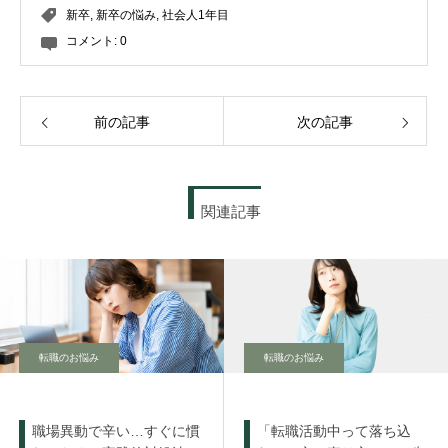
新卒
,
新卒の悩み
,
社会人1年目
コメント:
0
前の記事
次の記事
関連記事
転職のお悩み
転職のお悩み
職場異動で辛い…すぐに慣
「転職活動中って落ち込