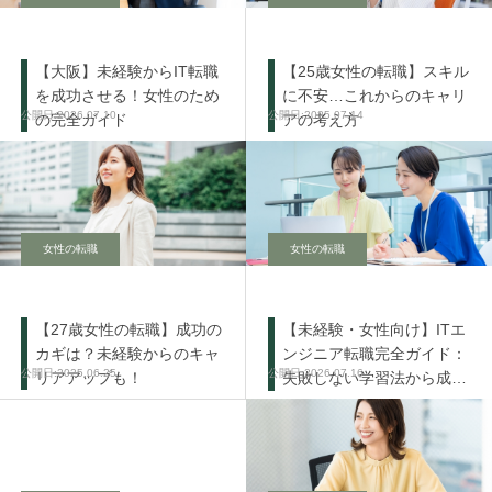
【大阪】未経験からIT転職
【25歳女性の転職】スキル
を成功させる！女性のため
に不安…これからのキャリ
2026.07.10
2025.07.14
の完全ガイド
アの考え方
女性の転職
女性の転職
【27歳女性の転職】成功の
【未経験・女性向け】ITエ
カギは？未経験からのキャ
ンジニア転職完全ガイド：
2025.06.25
2026.07.16
リアアップも！
失敗しない学習法から成功
の秘訣まで