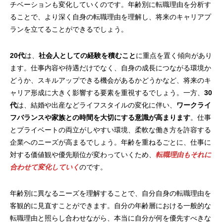
チベーションも変化していくのです。年齢別に転職理由を分析す
ることで、より深く自身の転職理由を理解し、将来のキャリアプ
ランを立てることができるでしょう。
20代
は、
社会人としての経験を積むこと
に重点を置く傾向があり
ます。仕事内容や待遇だけでなく、自身の成長につながる環境か
どうか、スキルアップできる機会があるかどうかなど、将来のキ
ャリア形成に大きく影響する要素を重視するでしょう。一方、
30
代
は、結婚や出産などライフスタイルの変化に伴い、
ワークライ
フバランスや家族との時間を大切にする意識が高まります
。仕事
とプライベートの両立がしやすい環境、柔軟な働き方を許容する
企業へのニーズが高まるでしょう。年齢を重ねるごとに、仕事に
対する価値観や優先順位が変わっていくため、
転職理由もそれに
合わせて変化していく
のです。
年齢別に異なるニーズを理解することで、自分自身の転職理由を
客観的に見直すことができます。自分の年齢層における一般的な
転職理由と照らし合わせながら、本当に自分が何を優先すべきな