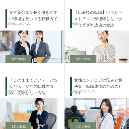
女性薬剤師が長く働きやす
【出産後の転職】いつがベ
い職場を見つける転職ガイ
スト？ママが後悔しないタ
2026.07.27
2026.06.03
ド
イミングと成功の秘訣
女性の転職
女性の転職
「このままでいい？」と悩
女性エンジニアの悩みと解
んだら。女性の転職の悩
決策｜転職成功のためのヒ
2025.05.26
2025.01.08
み、失敗しない方法
ント
女性の転職
女性の転職