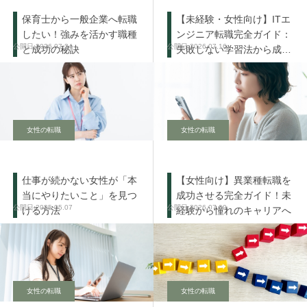
保育士から一般企業へ転職
【未経験・女性向け】ITエ
したい！強みを活かす職種
ンジニア転職完全ガイド：
2026.07.24
2026.07.16
と成功の秘訣
失敗しない学習法から成功
の秘訣まで
女性の転職
女性の転職
仕事が続かない女性が「本
【女性向け】異業種転職を
当にやりたいこと」を見つ
成功させる完全ガイド！未
2025.05.07
2026.07.09
ける方法
経験から憧れのキャリアへ
女性の転職
女性の転職