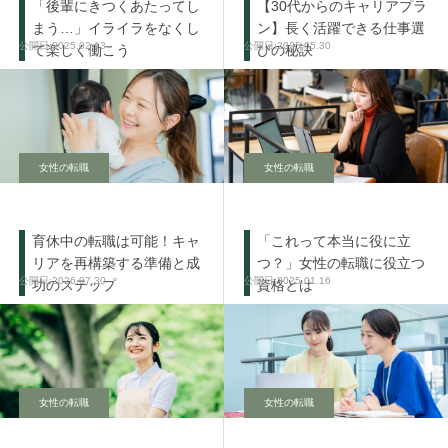
「後輩にきつくあたってし
【30代からのキャリアプラ
まう…」イライラをなくし
ン】長く活躍できる仕事選
2025.02.13
2025.05.30
て楽しく働こう
びの秘訣
女性の転職
女性の転職
育休中の転職は可能！キャ
「これって本当に役に立
リアを再構築する準備と成
つ？」女性の転職に役立つ
2026.07.30
2025.01.16
功のステップ
資格とは
女性の転職
女性の転職