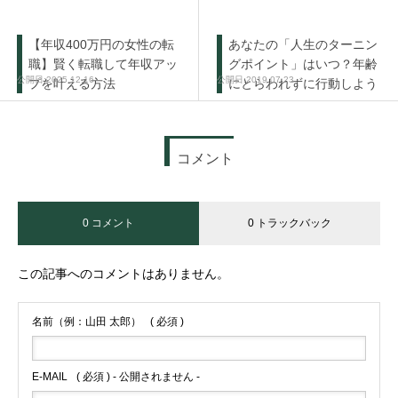
【年収400万円の女性の転
あなたの「人生のターニン
職】賢く転職して年収アッ
グポイント」はいつ？年齢
2025.12.16
2019.07.23
プを叶える方法
にとらわれずに行動しよう
コメント
0 コメント
0 トラックバック
この記事へのコメントはありません。
名前（例：山田 太郎）
( 必須 )
E-MAIL
( 必須 ) - 公開されません -