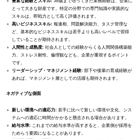
豊富な経験とスキル:
38歳まで培ってきた業務経験は、企業に
とって大きな財産です。特定の分野での専門知識や実践的な
スキルは、即戦力として高く評価されます。
高いビジネススキル:
報連相、問題解決能力、タスク管理な
ど、基本的なビジネススキルは若手よりも高いレベルで習得
していることが期待されます。
人間性と成熟度:
社会人としての経験からくる人間関係構築能
力、ストレス耐性、倫理観なども、企業が重視するポイント
です。
リーダーシップ・マネジメント経験:
部下や後輩の育成経験が
あれば、マネジメント層としての活躍も期待されます。
ネガティブな側面
新しい環境への適応力:
若手に比べて新しい環境や文化、シス
テムへの適応に時間がかかると懸念される場合があります。
給与水準:
これまでの給与水準が高すぎると、企業側が採用を
ためらう要因になることがあります。