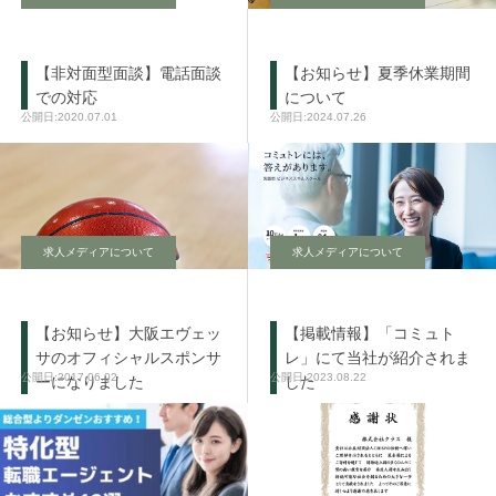
【非対面型面談】電話面談
【お知らせ】夏季休業期間
での対応
について
2020.07.01
2024.07.26
求人メディアについて
求人メディアについて
【お知らせ】大阪エヴェッ
【掲載情報】「コミュト
サのオフィシャルスポンサ
レ」にて当社が紹介されま
2017.06.02
2023.08.22
ーになりました
した