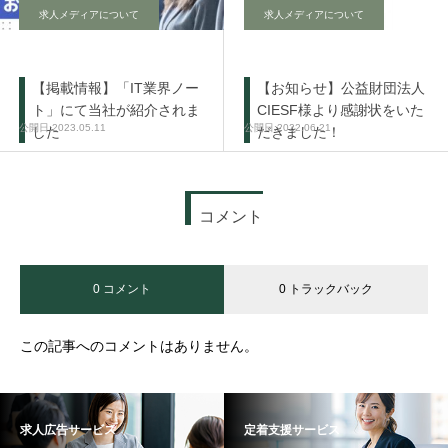
求人メディアについて
求人メディアについて
【掲載情報】「IT業界ノー
【お知らせ】公益財団法人
ト」にて当社が紹介されま
CIESF様より感謝状をいた
2023.05.11
2022.06.21
した
だきました！
コメント
0 コメント
0 トラックバック
この記事へのコメントはありません。
求人広告サービス
定着支援サービス