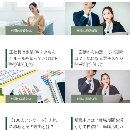
転職の基礎知識
転職の基礎知識
正社員は副業OK？きちん
「面接から内定までの期間
とルールを知っておけばト
は？」気になる選考スケジ
2020.10.16
2025.02.28
ラブルなし◎
ュールについて
転職の基礎知識
転職の基礎知識
【100人アンケート】人気
離職中とは？離職期間を活
の職種とその理由とは？
かして自信に！転職活動ガ