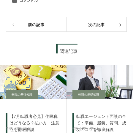
コメント:
0
前の記事
次の記事
関連記事
転職の基礎知識
転職の基礎知識
【7月転職者必見】住民税
転職エージェント面談の全
はどうなる？払い方・注意
て：準備、服装、質問、成
2026.06.08
2026.06.01
点を徹底解説
功のコツを徹底解説