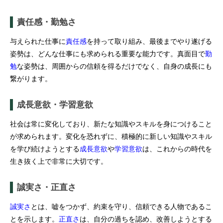
責任感・勤勉さ
与えられた仕事に
責任感
を持って取り組み、最後までやり遂げる
姿勢は、どんな仕事にも求められる重要な能力です。真面目で
勤
勉
な姿勢は、周囲からの信頼を得るだけでなく、自身の成長にも
繋がります。
成長意欲・学習意欲
社会は常に変化しており、新たな知識やスキルを身につけること
が求められます。変化を恐れずに、積極的に新しい知識やスキル
を学び続けようとする
成長意欲
や
学習意欲
は、これからの時代を
生き抜く上で非常に大切です。
誠実さ・正直さ
誠実さ
とは、嘘をつかず、約束を守り、信頼できる人物であるこ
とを示します。
正直さ
は、自分の過ちを認め、改善しようとする