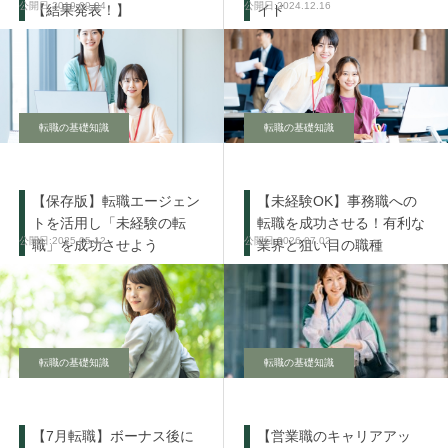
2019.09.04
2024.12.16
【結果発表！】
イド
転職の基礎知識
転職の基礎知識
【保存版】転職エージェン
【未経験OK】事務職への
トを活用し「未経験の転
転職を成功させる！有利な
2025.05.12
2026.07.02
職」を成功させよう
業界と狙い目の職種
転職の基礎知識
転職の基礎知識
【7月転職】ボーナス後に
【営業職のキャリアアッ