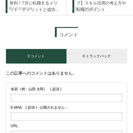
有利！7月に転職するメリ
プ】スキル活用の考え方や
2026.07.08
2025.02.20
ット・デメリットと成功の
転職のポイント
秘訣
コメント
0 コメント
0 トラックバック
この記事へのコメントはありません。
名前（例：山田 太郎）
( 必須 )
E-MAIL
( 必須 ) - 公開されません -
URL