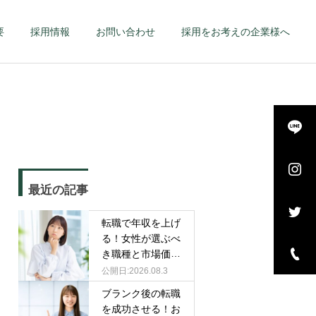
要
採用情報
お問い合わせ
採用をお考えの企業様へ
詳細を見る
長・
エグゼクティブ – 幹
最近の記事
–
部候補・管理職 –
転職で年収を上げ
る！女性が選ぶべ
き職種と市場価値
を高める戦略
2026.08.3
ブランク後の転職
を成功させる！お