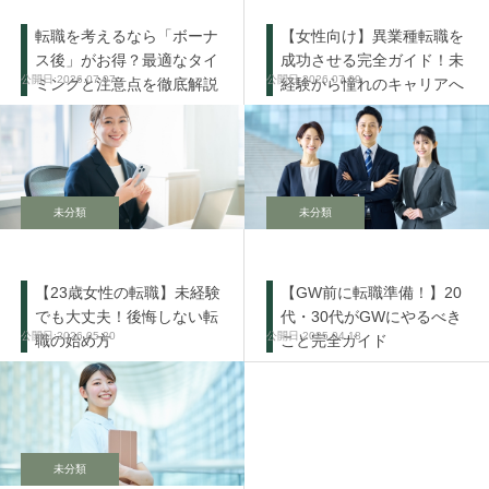
転職を考えるなら「ボーナ
【女性向け】異業種転職を
ス後」がお得？最適なタイ
成功させる完全ガイド！未
2026.07.07
2026.07.09
ミングと注意点を徹底解説
経験から憧れのキャリアへ
未分類
未分類
【23歳女性の転職】未経験
【GW前に転職準備！】20
でも大丈夫！後悔しない転
代・30代がGWにやるべき
2026.05.20
2025.04.18
職の始め方
こと完全ガイド
未分類
LINE
Instagram
X
Facebook
TEL