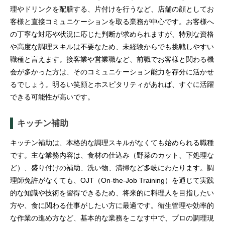
理やドリンクを配膳する、片付けを行うなど、店舗の顔としてお
客様と直接コミュニケーションを取る業務が中心です。お客様へ
の丁寧な対応や状況に応じた判断が求められますが、特別な資格
や高度な調理スキルは不要なため、未経験からでも挑戦しやすい
職種と言えます。接客業や営業職など、前職でお客様と関わる機
会が多かった方は、そのコミュニケーション能力を存分に活かせ
るでしょう。明るい笑顔とホスピタリティがあれば、すぐに活躍
できる可能性が高いです。
キッチン補助
キッチン補助は、本格的な調理スキルがなくても始められる職種
です。主な業務内容は、食材の仕込み（野菜のカット、下処理な
ど）、盛り付けの補助、洗い物、清掃など多岐にわたります。調
理師免許がなくても、OJT（On-the-Job Training）を通じて実践
的な知識や技術を習得できるため、将来的に料理人を目指したい
方や、食に関わる仕事がしたい方に最適です。衛生管理や効率的
な作業の進め方など、基本的な業務をこなす中で、プロの調理現