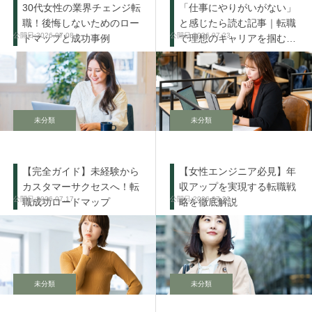
30代女性の業界チェンジ転
「仕事にやりがいがない」
職！後悔しないためのロー
と感じたら読む記事｜転職
2026.07.08
2026.07.23
ドマップと成功事例
で理想のキャリアを掴む方
法
未分類
未分類
【完全ガイド】未経験から
【女性エンジニア必見】年
カスタマーサクセスへ！転
収アップを実現する転職戦
2026.07.17
2026.07.22
職成功ロードマップ
略を徹底解説
未分類
未分類