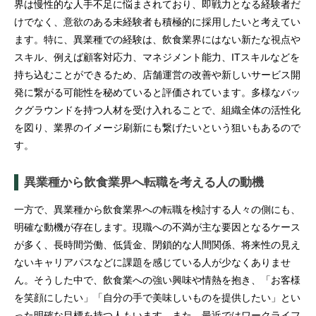
界は慢性的な人手不足に悩まされており、即戦力となる経験者だ
けでなく、意欲のある未経験者も積極的に採用したいと考えてい
ます。特に、異業種での経験は、飲食業界にはない新たな視点や
スキル、例えば顧客対応力、マネジメント能力、ITスキルなどを
持ち込むことができるため、店舗運営の改善や新しいサービス開
発に繋がる可能性を秘めていると評価されています。多様なバッ
クグラウンドを持つ人材を受け入れることで、組織全体の活性化
を図り、業界のイメージ刷新にも繋げたいという狙いもあるので
す。
異業種から飲食業界へ転職を考える人の動機
一方で、異業種から飲食業界への転職を検討する人々の側にも、
明確な動機が存在します。現職への不満が主な要因となるケース
が多く、長時間労働、低賃金、閉鎖的な人間関係、将来性の見え
ないキャリアパスなどに課題を感じている人が少なくありませ
ん。そうした中で、飲食業への強い興味や情熱を抱き、「お客様
を笑顔にしたい」「自分の手で美味しいものを提供したい」とい
った明確な目標を持つ人もいます。また、最近ではワークライフ