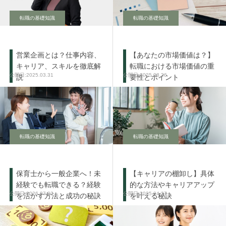
転職の基礎知識
転職の基礎知識
営業企画とは？仕事内容、
【あなたの市場価値は？】
キャリア、スキルを徹底解
転職における市場価値の重
2025.03.31
2025.03.26
説
要性とポイント
転職の基礎知識
転職の基礎知識
保育士から一般企業へ！未
【キャリアの棚卸し】具体
経験でも転職できる？経験
的な方法やキャリアアップ
2026.07.02
2025.04.27
を活かす方法と成功の秘訣
を叶える秘訣