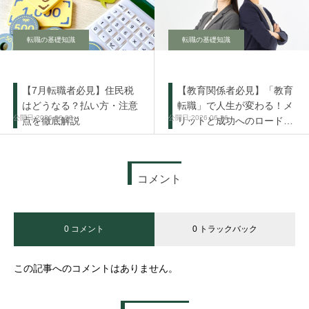
転職の基礎知識
転職の基礎知識
【7月転職者必見】住民税
【教育関係者必見】「教育
はどうなる？払い方・注意
転職」で人生が変わる！メ
2026.06.08
2026.06.26
点を徹底解説
リットと成功へのロードマ
ップ
コメント
0 コメント
0 トラックバック
この記事へのコメントはありません。