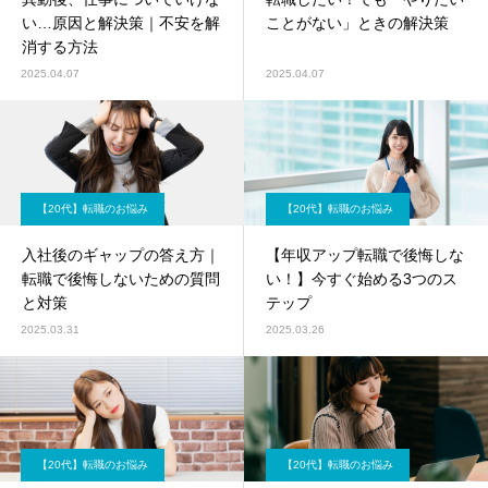
い…原因と解決策｜不安を解
ことがない」ときの解決策
消する方法
2025.04.07
2025.04.07
【20代】転職のお悩み
【20代】転職のお悩み
入社後のギャップの答え方｜
【年収アップ転職で後悔しな
転職で後悔しないための質問
い！】今すぐ始める3つのス
と対策
テップ
2025.03.31
2025.03.26
【20代】転職のお悩み
【20代】転職のお悩み