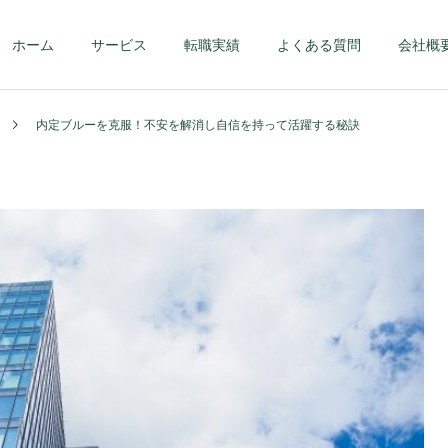
ホーム
サービス
転職実績
よくある質問
会社概
内定ブルーを克服！不安を解消し自信を持って活躍する秘訣
第二新卒・メンバーク
ハイクラス – 課
ラス
部長クラス以上 