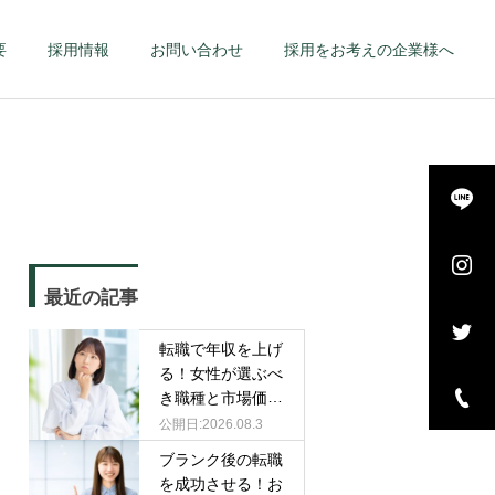
要
採用情報
お問い合わせ
採用をお考えの企業様へ
詳細を見る
長・
エグゼクティブ – 幹
最近の記事
–
部候補・管理職 –
転職で年収を上げ
る！女性が選ぶべ
き職種と市場価値
を高める戦略
2026.08.3
ブランク後の転職
を成功させる！お