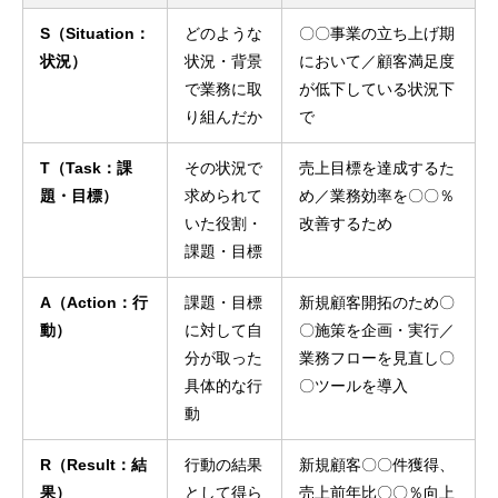
S（Situation：
どのような
〇〇事業の立ち上げ期
状況）
状況・背景
において／顧客満足度
で業務に取
が低下している状況下
り組んだか
で
T（Task：課
その状況で
売上目標を達成するた
題・目標）
求められて
め／業務効率を〇〇％
いた役割・
改善するため
課題・目標
A（Action：行
課題・目標
新規顧客開拓のため〇
動）
に対して自
〇施策を企画・実行／
分が取った
業務フローを見直し〇
具体的な行
〇ツールを導入
動
R（Result：結
行動の結果
新規顧客〇〇件獲得、
果）
として得ら
売上前年比〇〇％向上