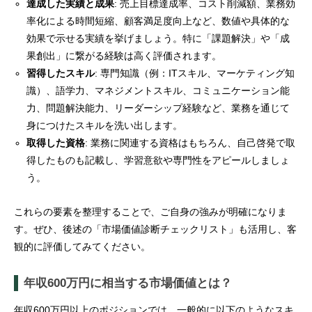
達成した実績と成果
: 売上目標達成率、コスト削減額、業務効
率化による時間短縮、顧客満足度向上など、数値や具体的な
効果で示せる実績を挙げましょう。特に「課題解決」や「成
果創出」に繋がる経験は高く評価されます。
習得したスキル
: 専門知識（例：ITスキル、マーケティング知
識）、語学力、マネジメントスキル、コミュニケーション能
力、問題解決能力、リーダーシップ経験など、業務を通じて
身につけたスキルを洗い出します。
取得した資格
: 業務に関連する資格はもちろん、自己啓発で取
得したものも記載し、学習意欲や専門性をアピールしましょ
う。
これらの要素を整理することで、ご自身の強みが明確になりま
す。ぜひ、後述の「市場価値診断チェックリスト」も活用し、客
観的に評価してみてください。
年収600万円に相当する市場価値とは？
年収600万円以上のポジションでは、一般的に以下のようなスキ