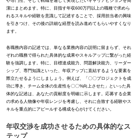
や専門性、そして転職を通じて実現したいキャリアビジョンを簡
潔にまとめます。特に、目指す年収600万円以上の職種で求めら
れるスキルや経験を意識して記述することで、採用担当者の興味
を引きつけ、その後の詳細な経歴を読み進めてもらいやすくなり
ます。
各職務内容の記述では、単なる業務内容の説明に留まらず、それ
ぞれの職務で得られた具体的な成果やスキルアップに繋がった経
験を強調します。特に、目標達成能力、問題解決能力、リーダー
シップ、専門知識といった、年収アップに直結するような要素を
際立たせるようにしましょう。例えば、「〇〇プロジェクトを成
功に導き、チーム全体の生産性を〇〇%向上させた」といった具
体的な記述は、あなたの貢献度を明確に示します。応募する企業
の求める人物像や年収レンジを考慮し、それに合致する経験やス
キルを重点的にアピールする構成を心がけてください。
年収交渉を成功させるための具体的なス
テップ