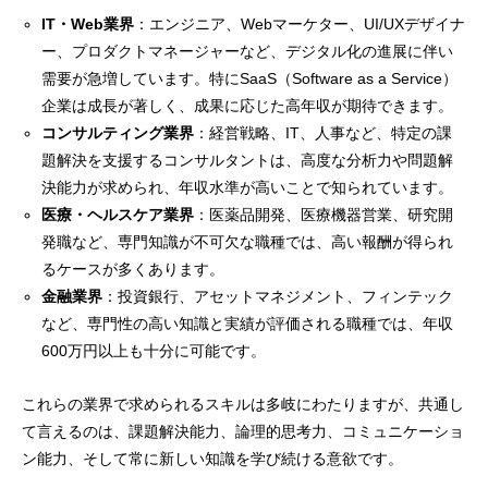
IT・Web業界
：エンジニア、Webマーケター、UI/UXデザイナ
ー、プロダクトマネージャーなど、デジタル化の進展に伴い
需要が急増しています。特にSaaS（Software as a Service）
企業は成長が著しく、成果に応じた高年収が期待できます。
コンサルティング業界
：経営戦略、IT、人事など、特定の課
題解決を支援するコンサルタントは、高度な分析力や問題解
決能力が求められ、年収水準が高いことで知られています。
医療・ヘルスケア業界
：医薬品開発、医療機器営業、研究開
発職など、専門知識が不可欠な職種では、高い報酬が得られ
るケースが多くあります。
金融業界
：投資銀行、アセットマネジメント、フィンテック
など、専門性の高い知識と実績が評価される職種では、年収
600万円以上も十分に可能です。
これらの業界で求められるスキルは多岐にわたりますが、共通し
て言えるのは、課題解決能力、論理的思考力、コミュニケーショ
ン能力、そして常に新しい知識を学び続ける意欲です。