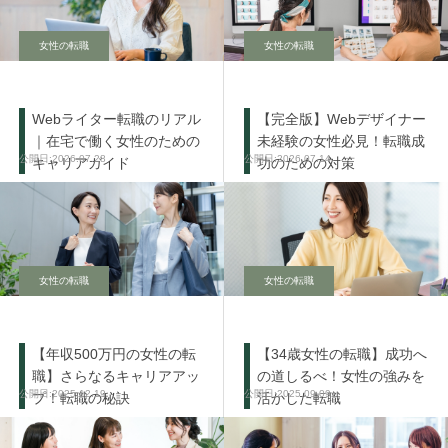
女性の転職
女性の転職
Webライター転職のリアル
【完全版】Webデザイナー
｜在宅で働く女性のための
未経験の女性必見！転職成
2026.07.28
2026.07.14
キャリアガイド
功のための対策
女性の転職
女性の転職
【年収500万円の女性の転
【34歳女性の転職】成功へ
職】さらなるキャリアアッ
の道しるべ！女性の強みを
2025.12.19
2025.09.09
プ！転職の秘訣
活かした転職