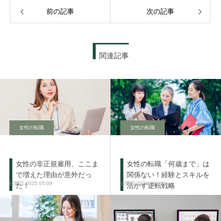
前の記事
次の記事
関連記事
女性の転職
女性の転職
女性の非正規雇用、ここま
女性の転職「何歳まで」は
で増えた理由が意外だっ
関係ない！経験とスキルを
2025.05.09
2026.06.02
た！
活かす逆転戦略