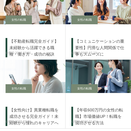
女性の転職
女性の転職
【不動産転職完全ガイド】
【コミュニケーションの重
未経験から活躍できる職
要性】円滑な人間関係で仕
2026.07.01
2025.02.10
種・働き方・成功の秘訣
事もスムーズに
女性の転職
女性の転職
【女性向け】異業種転職を
【年収600万円の女性の転
成功させる完全ガイド！未
職】市場価値UP！転職を
2026.07.09
2026.01.21
経験から憧れのキャリアへ
成功させる方法