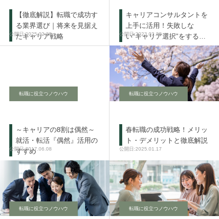
【徹底解説】転職で成功す
キャリアコンサルタントを
る業界選び｜将来を見据え
上手に活用！失敗しな
2025.02.28
2023.03.28
たキャリア戦略
い“キャリア選択”をするた
めに
転職に役立つノウハウ
転職に役立つノウハウ
～キャリアの8割は偶然～
春転職の成功戦略！メリッ
就活・転活『偶然』活用の
ト・デメリットと徹底解説
2017.06.08
2025.01.17
すすめ
転職に役立つノウハウ
転職に役立つノウハウ