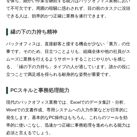
を保ち、細かい作業を継続する能力はバックオフィス業務におい
て不可欠です。周囲の喧騒に惑わされず、目の前のタスクに没頭
できる人は、効率的かつ正確に業務を遂行できます。
縁の下の力持ち精神
バックオフィスは、直接顧客と接する機会が少ない「裏方」の仕
事です。そのため、目立つことよりも、組織全体や他の社員がス
ムーズに業務を行えるようサポートすることにやりがいを感じ
る、「縁の下の力持ち」タイプの人が適しています。誰かの役に
立つことで満足感を得られる献身的な姿勢が重要です。
PCスキルと事務処理能力
現代のバックオフィス業務では、Excelでのデータ集計・分析、
Wordでの文書作成、専用システムへの入力作業などが日常的に
発生します。基本的なPC操作はもちろん、これらのツールを効
率的に使いこなし、迅速かつ正確に事務処理を進められる能力は
必須と言えるでしょう。