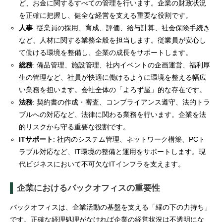
ど、お金に関するすべての管理を行います。企業の財政状況
を正確に把握し、健全な経営を支える重要な役割です。
人事
: 従業員の採用、育成、評価、給与計算、社会保険手続き
など、人材に関する業務全般を担当します。従業員が安心し
て働ける環境を整備し、企業の成長をサポートします。
総務
: 備品管理、施設管理、社内イベントの企画運営、福利厚
生の管理など、社員が快適に働けるように環境を整える幅広
い業務を担います。会社全体の「よろず屋」的な存在です。
法務
: 契約書の作成・審査、コンプライアンス遵守、法的トラ
ブルへの対応など、法律に関わる業務を行います。企業を法
的リスクから守る重要な役割です。
ITサポート
: 社内のシステム管理、ネットワーク構築、PCト
ラブル対応など、IT環境の整備と運用をサポートします。現
代ビジネスにおいて不可欠なITインフラを支えます。
企業におけるバックオフィスの重要性
バックオフィスは、企業活動の基盤を支える「縁の下の力持ち」
です。正確な経理処理がなければ企業の経営状況は不透明にな