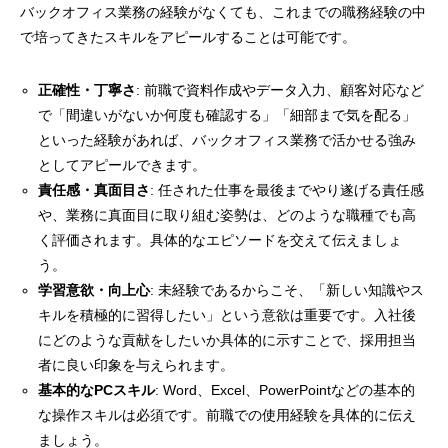
バックオフィス業務の経験がなくても、これまでの職務経験の中
で培ってきたスキルをアピールすることは可能です。
正確性・丁寧さ
: 前職で資料作成やデータ入力、顧客対応など
で「間違いがないか何度も確認する」「細部まで気を配る」
といった経験があれば、バックオフィス業務で活かせる強み
としてアピールできます。
責任感・真面目さ
: 任された仕事を最後までやり遂げる責任感
や、業務に真面目に取り組む姿勢は、どのような職種でも高
く評価されます。具体的なエピソードを交えて伝えましょ
う。
学習意欲・向上心
: 未経験であるからこそ、「新しい知識やス
キルを積極的に習得したい」という意欲は重要です。入社後
にどのような貢献をしたいか具体的に示すことで、採用担当
者に良い印象を与えられます。
基本的なPCスキル
: Word、Excel、PowerPointなどの基本的
な操作スキルは必須です。前職での使用経験を具体的に伝え
ましょう。