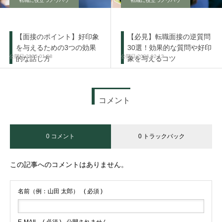
転職に役立つノウハウ
転職に役立つノウハウ
【面接のポイント】好印象
【必見】転職面接の逆質問
を与えるための3つの効果
30選！効果的な質問や好印
2025.01.08
2026.02.13
的な話し方
象を与えるコツ
コメント
0 コメント
0 トラックバック
この記事へのコメントはありません。
名前（例：山田 太郎）
( 必須 )