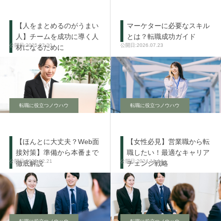
【人をまとめるのがうまい
マーケターに必要なスキル
人】チームを成功に導く人
とは？転職成功ガイド
2025.03.30
2026.07.23
材になるために
転職に役立つノウハウ
転職に役立つノウハウ
【ほんとに大丈夫？Web面
【女性必見】営業職から転
接対策】準備から本番まで
職したい！最適なキャリア
2025.02.21
2024.11.14
徹底解説
チェンジ戦略