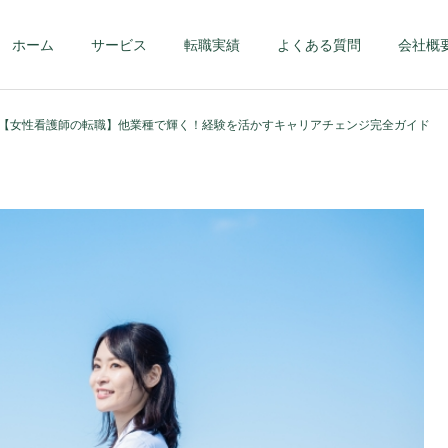
ホーム
サービス
転職実績
よくある質問
会社概
【女性看護師の転職】他業種で輝く！経験を活かすキャリアチェンジ完全ガイド
第二新卒・メンバーク
ハイクラス – 課
ラス
部長クラス以上 