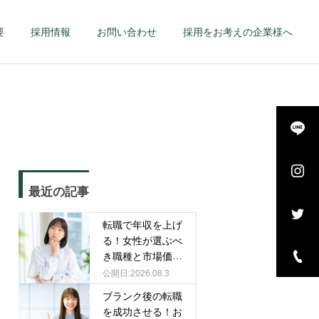
要
採用情報
お問い合わせ
採用をお考えの企業様へ
詳細を見る
長・
エグゼクティブ – 幹
最近の記事
–
部候補・管理職 –
転職で年収を上げ
る！女性が選ぶべ
き職種と市場価値
を高める戦略
2026.08.3
ブランク後の転職
を成功させる！お